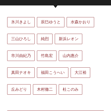
氷川きよし
辰巳ゆうと
水森かおり
三山ひろし
純烈
新浜レオン
市川由紀乃
竹島宏
山内惠介
真田ナオキ
福田こうへい
大江裕
丘みどり
木村徹二
杜このみ