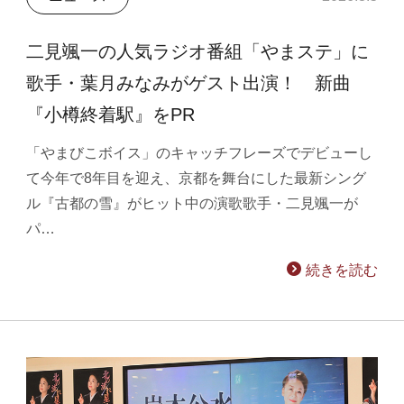
二見颯一の人気ラジオ番組「やまステ」に
歌手・葉月みなみがゲスト出演！ 新曲
『小樽終着駅』をPR
「やまびこボイス」のキャッチフレーズでデビューし
て今年で8年目を迎え、京都を舞台にした最新シング
ル『古都の雪』がヒット中の演歌歌手・二見颯一が
パ…
続きを読む