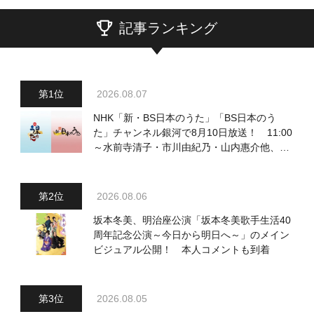
記事ランキング
2026.08.07
NHK「新・BS日本のうた」「BS日本のう
た」チャンネル銀河で8月10日放送！ 11:00
～水前寺清子・市川由紀乃・山内惠介他、
18:00～小椋佳・石川さゆり他登場！ 各放
送回の出演者・曲目情報
2026.08.06
坂本冬美、明治座公演「坂本冬美歌手生活40
周年記念公演～今日から明日へ～」のメイン
ビジュアル公開！ 本人コメントも到着
2026.08.05