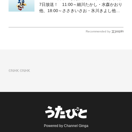
7日放送！ 11:00～細川たかし・水森かおり
他、18:00～ささきいさお・氷川きよし他登
場！ 各放送回の出演者・曲目情報
Recommended by
©NHK
©NHK
Powered by Channel Ginga