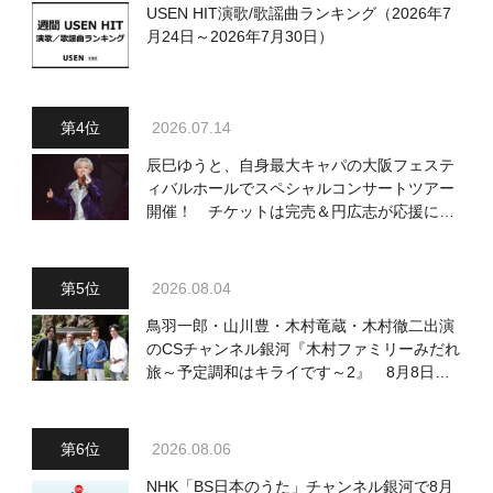
USEN HIT演歌/歌謡曲ランキング（2026年7
月24日～2026年7月30日）
2026.07.14
辰巳ゆうと、自身最大キャパの大阪フェステ
ィバルホールでスペシャルコンサートツアー
開催！ チケットは完売＆円広志が応援に、
11月17日に同ホールで追加公演が決定
2026.08.04
鳥羽一郎・山川豊・木村竜蔵・木村徹二出演
のCSチャンネル銀河『木村ファミリーみだれ
旅～予定調和はキライです～2』 8月8日
（土）放送回の収録の模様を密着レポート！
2026.08.06
NHK「BS日本のうた」チャンネル銀河で8月