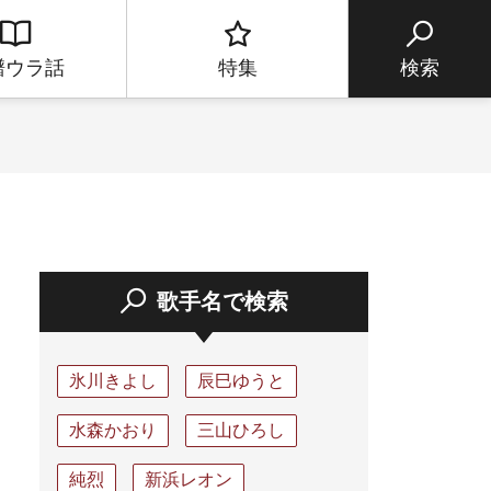
譜ウラ話
特集
検索
歌手名で検索
氷川きよし
辰巳ゆうと
水森かおり
三山ひろし
純烈
新浜レオン