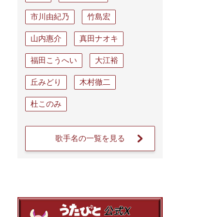
市川由紀乃
竹島宏
山内惠介
真田ナオキ
福田こうへい
大江裕
丘みどり
木村徹二
杜このみ
歌手名の一覧を見る