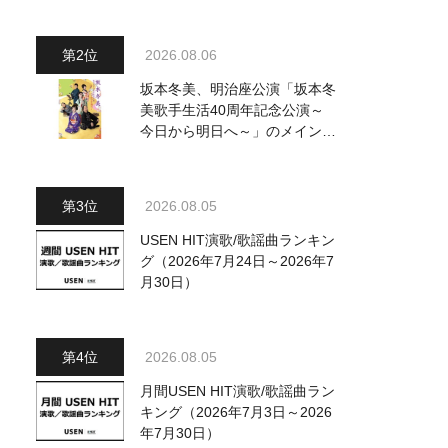
～水前寺清子・市川由紀乃・山
内惠介他、18:00～小椋佳・石
川さゆり他登場！ 各放送回の
2026.08.06
出演者・曲目情報
坂本冬美、明治座公演「坂本冬
美歌手生活40周年記念公演～
今日から明日へ～」のメインビ
ジュアル公開！ 本人コメント
も到着
2026.08.05
USEN HIT演歌/歌謡曲ランキン
グ（2026年7月24日～2026年7
月30日）
2026.08.05
月間USEN HIT演歌/歌謡曲ラン
キング（2026年7月3日～2026
年7月30日）