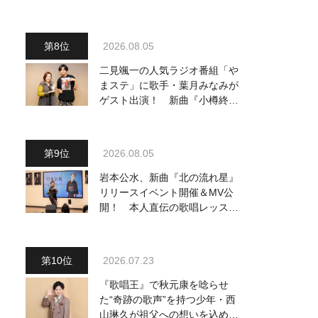
～予定調和はキライです～
2』 8月8日（土）放送回の収
録の模様を密着レポート！
2026.08.05
二見颯一の人気ラジオ番組「や
まステ」に歌手・葉月みなみが
ゲスト出演！ 新曲『小樽終着
駅』をPR
2026.08.05
岩本公水、新曲『北の流れ星』
リリースイベント開催＆MV公
開！ 本人直伝の歌唱レッスン
動画も公開
2026.07.23
『歌唱王』で秋元康を唸らせ
た“奇跡の歌声”を持つ少年・西
山琳久が祖父への想いを込めた