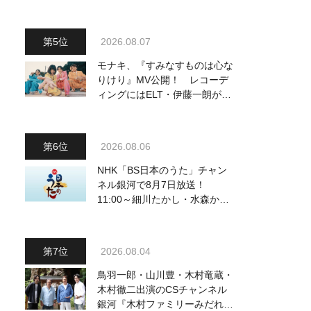
2026.08.07
モナキ、『すみなすものは心な
りけり』MV公開！ レコーデ
ィングにはELT・伊藤一朗がリ
ードギターで参加
2026.08.06
NHK「BS日本のうた」チャン
ネル銀河で8月7日放送！
11:00～細川たかし・水森かお
り他、18:00～ささきいさお・
氷川きよし他登場！ 各放送回
の出演者・曲目情報
2026.08.04
鳥羽一郎・山川豊・木村竜蔵・
木村徹二出演のCSチャンネル
銀河『木村ファミリーみだれ旅