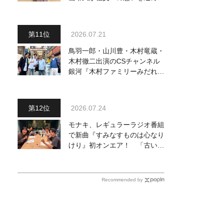
『おんじい』で7月22日にデビ
ュー！ 「秋元康さんが総合プ
ロデュースしてくれた、 おじ
2026.07.21
いちゃんとの絆を歌った曲を聴
いてください！」
鳥羽一郎・山川豊・木村竜蔵・
木村徹二出演のCSチャンネル
銀河『木村ファミリーみだれ旅
～予定調和はキライです～
２』 7月25日（土）放送回の
収録の模様を密着レポート！
2026.07.24
モナキ、レギュラーラジオ番組
で新曲『すみなすものは心なり
けり』初オンエア！ 「古い言
葉と新しい言葉の融合で、今ま
でにない面白さのある一曲」
Recommended by