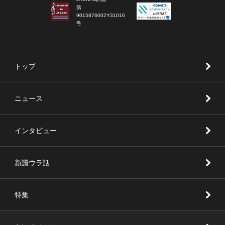
第
9015876002Y31016
号
トップ
ニュース
インタビュー
新譜ウラ話
特集