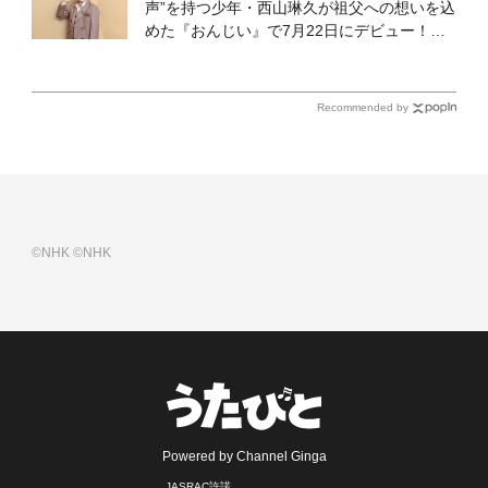
声”を持つ少年・西山琳久が祖父への想いを込
めた『おんじい』で7月22日にデビュー！
「秋元康さんが総合プロデュースしてくれ
た、 おじいちゃんとの絆を歌った曲を聴いて
ください！」
Recommended by
©NHK
©NHK
Powered by Channel Ginga
JASRAC許諾