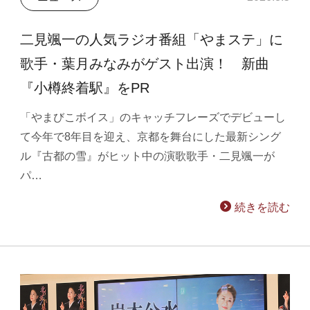
二見颯一の人気ラジオ番組「やまステ」に
歌手・葉月みなみがゲスト出演！ 新曲
『小樽終着駅』をPR
「やまびこボイス」のキャッチフレーズでデビューし
て今年で8年目を迎え、京都を舞台にした最新シング
ル『古都の雪』がヒット中の演歌歌手・二見颯一が
パ…
続きを読む