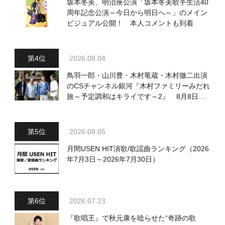
坂本冬美、明治座公演「坂本冬美歌手生活40
周年記念公演～今日から明日へ～」のメイン
ビジュアル公開！ 本人コメントも到着
2026.08.04
鳥羽一郎・山川豊・木村竜蔵・木村徹二出演
のCSチャンネル銀河『木村ファミリーみだれ
旅～予定調和はキライです～2』 8月8日
（土）放送回の収録の模様を密着レポート！
2026.08.05
月間USEN HIT演歌/歌謡曲ランキング（2026
年7月3日～2026年7月30日）
2026.07.23
『歌唱王』で秋元康を唸らせた“奇跡の歌