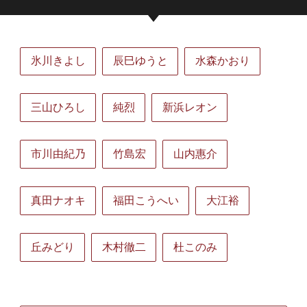
氷川きよし
辰巳ゆうと
水森かおり
三山ひろし
純烈
新浜レオン
市川由紀乃
竹島宏
山内惠介
真田ナオキ
福田こうへい
大江裕
丘みどり
木村徹二
杜このみ