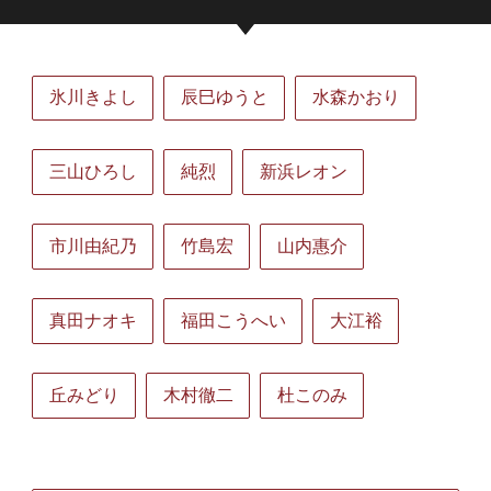
氷川きよし
辰巳ゆうと
水森かおり
三山ひろし
純烈
新浜レオン
市川由紀乃
竹島宏
山内惠介
真田ナオキ
福田こうへい
大江裕
丘みどり
木村徹二
杜このみ