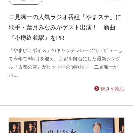
二見颯一の人気ラジオ番組「やまステ」に
歌手・葉月みなみがゲスト出演！ 新曲
『小樽終着駅』をPR
「やまびこボイス」のキャッチフレーズでデビューし
て今年で8年目を迎え、京都を舞台にした最新シング
ル『古都の雪』がヒット中の演歌歌手・二見颯一が
パ…
続きを読む