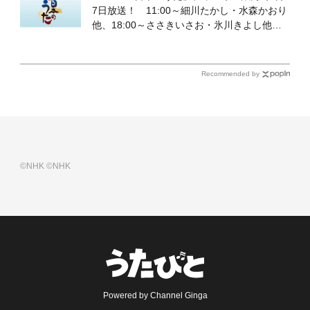
7日放送！ 11:00～細川たかし・水森かおり
他、18:00～ささきいさお・氷川きよし他登
場！ 各放送回の出演者・曲目情報
Recommended by
©NHK
©NHK
Powered by Channel Ginga