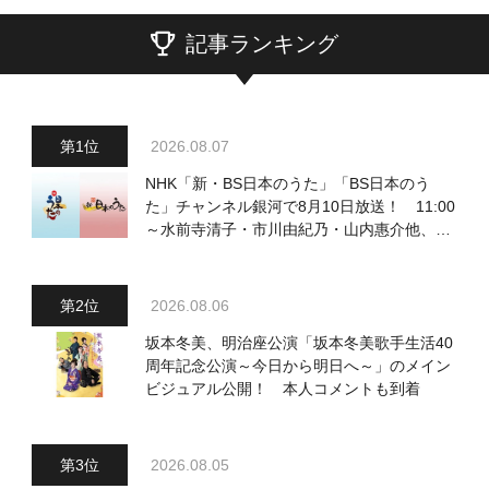
記事ランキング
2026.08.07
NHK「新・BS日本のうた」「BS日本のう
た」チャンネル銀河で8月10日放送！ 11:00
～水前寺清子・市川由紀乃・山内惠介他、
18:00～小椋佳・石川さゆり他登場！ 各放
送回の出演者・曲目情報
2026.08.06
坂本冬美、明治座公演「坂本冬美歌手生活40
周年記念公演～今日から明日へ～」のメイン
ビジュアル公開！ 本人コメントも到着
2026.08.05