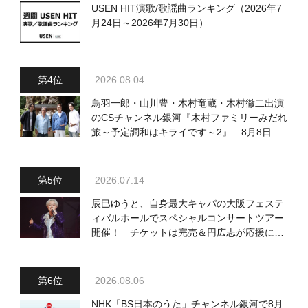
USEN HIT演歌/歌謡曲ランキング（2026年7
月24日～2026年7月30日）
2026.08.04
鳥羽一郎・山川豊・木村竜蔵・木村徹二出演
のCSチャンネル銀河『木村ファミリーみだれ
旅～予定調和はキライです～2』 8月8日
（土）放送回の収録の模様を密着レポート！
2026.07.14
辰巳ゆうと、自身最大キャパの大阪フェステ
ィバルホールでスペシャルコンサートツアー
開催！ チケットは完売＆円広志が応援に、
11月17日に同ホールで追加公演が決定
2026.08.06
NHK「BS日本のうた」チャンネル銀河で8月