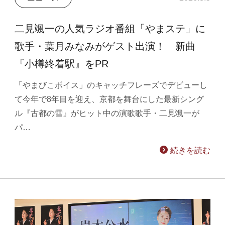
二見颯一の人気ラジオ番組「やまステ」に
歌手・葉月みなみがゲスト出演！ 新曲
『小樽終着駅』をPR
「やまびこボイス」のキャッチフレーズでデビューし
て今年で8年目を迎え、京都を舞台にした最新シング
ル『古都の雪』がヒット中の演歌歌手・二見颯一が
パ…
続きを読む