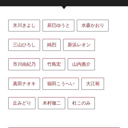
氷川きよし
辰巳ゆうと
水森かおり
三山ひろし
純烈
新浜レオン
市川由紀乃
竹島宏
山内惠介
真田ナオキ
福田こうへい
大江裕
丘みどり
木村徹二
杜このみ