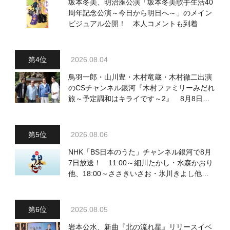
坂本冬美、明治座公演「坂本冬美歌手生活40
周年記念公演～今日から明日へ～」のメイン
ビジュアル公開！ 本人コメントも到着
2026.08.04
鳥羽一郎・山川豊・木村竜蔵・木村徹二出演
のCSチャンネル銀河『木村ファミリーみだれ
旅～予定調和はキライです～2』 8月8日
（土）放送回の収録の模様を密着レポート！
2026.08.06
NHK「BS日本のうた」チャンネル銀河で8月
7日放送！ 11:00～細川たかし・水森かおり
他、18:00～ささきいさお・氷川きよし他登
場！ 各放送回の出演者・曲目情報
2026.08.05
岩本公水、新曲『北の流れ星』リリースイベ