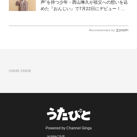
声”を持つ少年・西山琳久が祖父への想いを込
めた『おんじい』で7月22日にデビュー！
「秋元康さんが総合プロデュースしてくれ
た、 おじいちゃんとの絆を歌った曲を聴いて
ください！」
Recommended by
©NHK
©NHK
Powered by Channel Ginga
JASRAC許諾