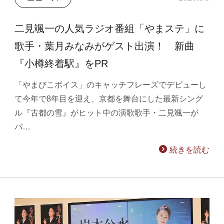
二見颯一の人気ラジオ番組「やまステ」に
歌手・葉月みなみがゲスト出演！ 新曲
『小樽終着駅』をPR
「やまびこボイス」のキャッチフレーズでデビューし
て今年で8年目を迎え、京都を舞台にした最新シング
ル『古都の雪』がヒット中の演歌歌手・二見颯一が
パ…
続きを読む