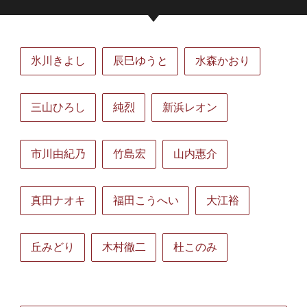
氷川きよし
辰巳ゆうと
水森かおり
三山ひろし
純烈
新浜レオン
市川由紀乃
竹島宏
山内惠介
真田ナオキ
福田こうへい
大江裕
丘みどり
木村徹二
杜このみ