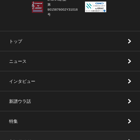
第
9015876002Y31016
号
トップ
ニュース
インタビュー
新譜ウラ話
特集