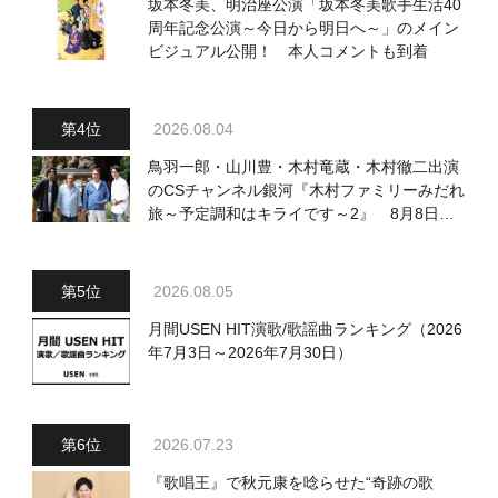
坂本冬美、明治座公演「坂本冬美歌手生活40
周年記念公演～今日から明日へ～」のメイン
ビジュアル公開！ 本人コメントも到着
2026.08.04
鳥羽一郎・山川豊・木村竜蔵・木村徹二出演
のCSチャンネル銀河『木村ファミリーみだれ
旅～予定調和はキライです～2』 8月8日
（土）放送回の収録の模様を密着レポート！
2026.08.05
月間USEN HIT演歌/歌謡曲ランキング（2026
年7月3日～2026年7月30日）
2026.07.23
『歌唱王』で秋元康を唸らせた“奇跡の歌