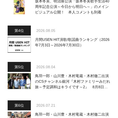
坂本冬美、明治座公演「坂本冬美歌手生活40
周年記念公演～今日から明日へ～」のメイン
ビジュアル公開！ 本人コメントも到着
2026.08.05
月間USEN HIT演歌/歌謡曲ランキング（2026
年7月3日～2026年7月30日）
2026.08.04
鳥羽一郎・山川豊・木村竜蔵・木村徹二出演
のCSチャンネル銀河『木村ファミリーみだれ
旅～予定調和はキライです～2』 8月8日
（土）放送回の収録の模様を密着レポート！
2026.07.21
鳥羽一郎・山川豊・木村竜蔵・木村徹二出演