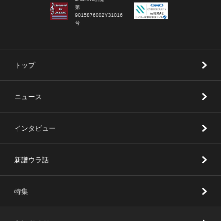
第
9015876002Y31016
号
トップ
ニュース
インタビュー
新譜ウラ話
特集