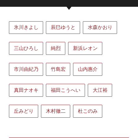
氷川きよし
辰巳ゆうと
水森かおり
三山ひろし
純烈
新浜レオン
市川由紀乃
竹島宏
山内惠介
真田ナオキ
福田こうへい
大江裕
丘みどり
木村徹二
杜このみ