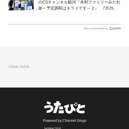
のCSチャンネル銀河『木村ファミリーみだれ
旅～予定調和はキライです～２』 7月25日
（土）放送回の収録の模様を密着レポート！
Recommended by
©NHK
©NHK
Powered by Channel Ginga
JASRAC許諾