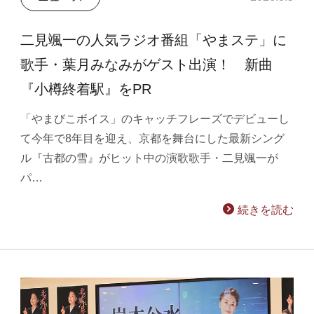
二見颯一の人気ラジオ番組「やまステ」に
歌手・葉月みなみがゲスト出演！ 新曲
『小樽終着駅』をPR
「やまびこボイス」のキャッチフレーズでデビューし
て今年で8年目を迎え、京都を舞台にした最新シング
ル『古都の雪』がヒット中の演歌歌手・二見颯一が
パ…
続きを読む