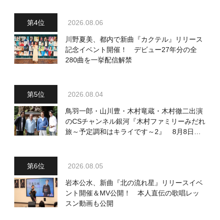
2026.08.06
川野夏美、都内で新曲『カクテル』リリース
記念イベント開催！ デビュー27年分の全
280曲を一挙配信解禁
2026.08.04
鳥羽一郎・山川豊・木村竜蔵・木村徹二出演
のCSチャンネル銀河『木村ファミリーみだれ
旅～予定調和はキライです～2』 8月8日
（土）放送回の収録の模様を密着レポート！
2026.08.05
岩本公水、新曲『北の流れ星』リリースイベ
ント開催＆MV公開！ 本人直伝の歌唱レッ
スン動画も公開