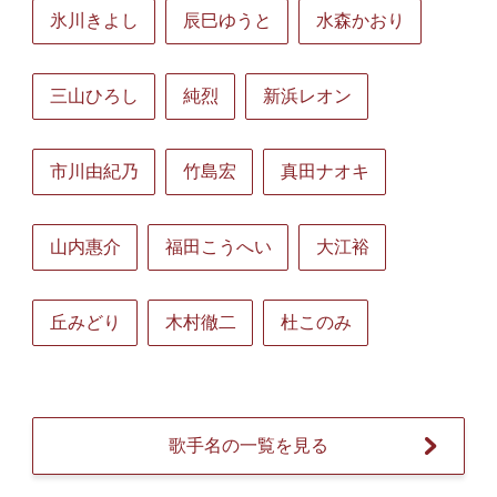
氷川きよし
辰巳ゆうと
水森かおり
三山ひろし
純烈
新浜レオン
市川由紀乃
竹島宏
真田ナオキ
山内惠介
福田こうへい
大江裕
丘みどり
木村徹二
杜このみ
歌手名の一覧を見る