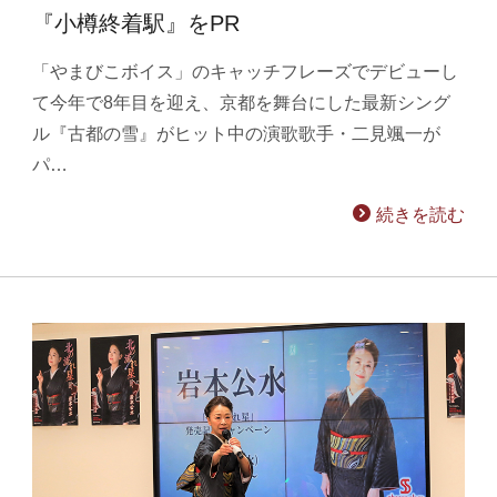
『小樽終着駅』をPR
「やまびこボイス」のキャッチフレーズでデビューし
て今年で8年目を迎え、京都を舞台にした最新シング
ル『古都の雪』がヒット中の演歌歌手・二見颯一が
パ…
続きを読む