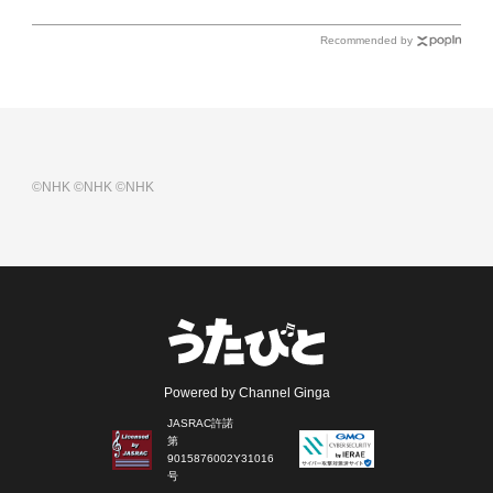
Recommended by
©NHK
©NHK
©NHK
Powered by Channel Ginga
JASRAC許諾
第
9015876002Y31016
号