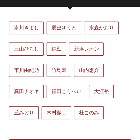
氷川きよし
辰巳ゆうと
水森かおり
三山ひろし
純烈
新浜レオン
市川由紀乃
竹島宏
山内惠介
真田ナオキ
福田こうへい
大江裕
丘みどり
木村徹二
杜このみ