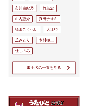
市川由紀乃
竹島宏
山内惠介
真田ナオキ
福田こうへい
大江裕
丘みどり
木村徹二
杜このみ
歌手名の一覧を見る