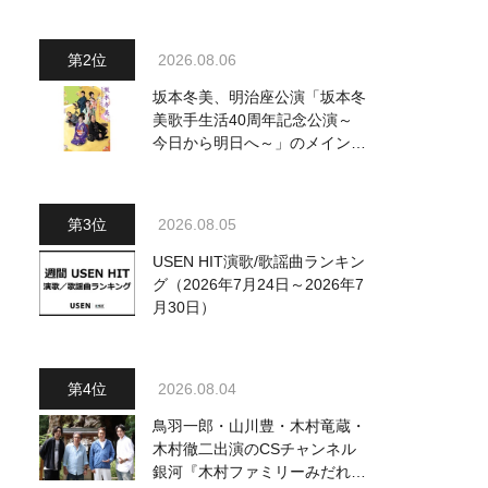
～水前寺清子・市川由紀乃・山
内惠介他、18:00～小椋佳・石
川さゆり他登場！ 各放送回の
2026.08.06
出演者・曲目情報
坂本冬美、明治座公演「坂本冬
美歌手生活40周年記念公演～
今日から明日へ～」のメインビ
ジュアル公開！ 本人コメント
も到着
2026.08.05
USEN HIT演歌/歌謡曲ランキン
グ（2026年7月24日～2026年7
月30日）
2026.08.04
鳥羽一郎・山川豊・木村竜蔵・
木村徹二出演のCSチャンネル
銀河『木村ファミリーみだれ旅