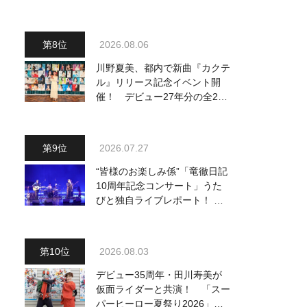
り他、18:00～ささきいさお・
氷川きよし他登場！ 各放送回
の出演者・曲目情報
2026.08.06
川野夏美、都内で新曲『カクテ
ル』リリース記念イベント開
催！ デビュー27年分の全280
曲を一挙配信解禁
2026.07.27
“皆様のお楽しみ係”「竜徹日記
10周年記念コンサート」うた
びと独自ライブレポート！ 即
完でごめん。来春はもっと大き
なホールであいましょう！
2026.08.03
デビュー35周年・田川寿美が
仮面ライダーと共演！ 「スー
パーヒーロー夏祭り2026」で