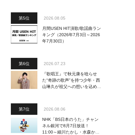
～予定調和はキライです～
2』 8月8日（土）放送回の収
録の模様を密着レポート！
2026.08.05
月間USEN HIT演歌/歌謡曲ラン
キング（2026年7月3日～2026
年7月30日）
2026.07.23
『歌唱王』で秋元康を唸らせ
た“奇跡の歌声”を持つ少年・西
山琳久が祖父への想いを込めた
『おんじい』で7月22日にデビ
ュー！ 「秋元康さんが総合プ
ロデュースしてくれた、 おじ
2026.08.06
いちゃんとの絆を歌った曲を聴
いてください！」
NHK「BS日本のうた」チャン
ネル銀河で8月7日放送！
11:00～細川たかし・水森かお