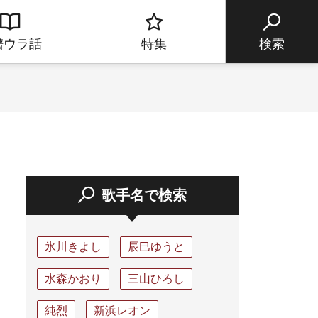
譜ウラ話
特集
検索
歌手名で検索
氷川きよし
辰巳ゆうと
水森かおり
三山ひろし
純烈
新浜レオン