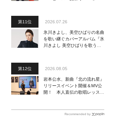
『仮面ライダー音頭』を披露し
「最高です！ 全国の盆踊りに
呼んでください！」
2026.07.26
氷川きよし、美空ひばりの名曲
を歌い継ぐカバーアルバム『氷
川きよし 美空ひばりを歌う』9
月2日発売決定！ 最新ビジュ
アルも公開
2026.08.05
岩本公水、新曲『北の流れ星』
リリースイベント開催＆MV公
開！ 本人直伝の歌唱レッスン
動画も公開
Recommended by