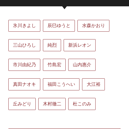
氷川きよし
辰巳ゆうと
水森かおり
三山ひろし
純烈
新浜レオン
市川由紀乃
竹島宏
山内惠介
真田ナオキ
福田こうへい
大江裕
丘みどり
木村徹二
杜このみ