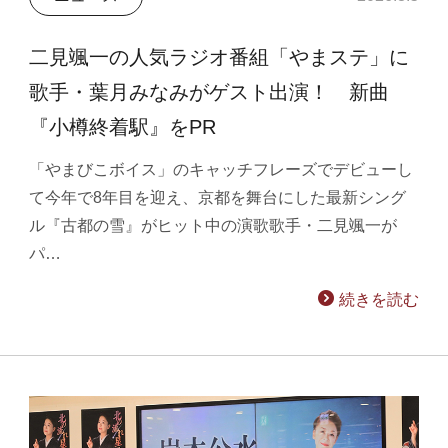
二見颯一の人気ラジオ番組「やまステ」に
歌手・葉月みなみがゲスト出演！ 新曲
『小樽終着駅』をPR
「やまびこボイス」のキャッチフレーズでデビューし
て今年で8年目を迎え、京都を舞台にした最新シング
ル『古都の雪』がヒット中の演歌歌手・二見颯一が
パ…
続きを読む