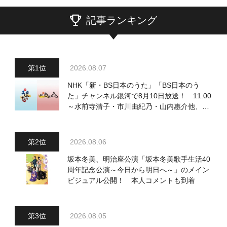
記事ランキング
2026.08.07
NHK「新・BS日本のうた」「BS日本のう
た」チャンネル銀河で8月10日放送！ 11:00
～水前寺清子・市川由紀乃・山内惠介他、
18:00～小椋佳・石川さゆり他登場！ 各放
送回の出演者・曲目情報
2026.08.06
坂本冬美、明治座公演「坂本冬美歌手生活40
周年記念公演～今日から明日へ～」のメイン
ビジュアル公開！ 本人コメントも到着
2026.08.05