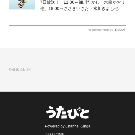
7日放送！ 11:00～細川たかし・水森かおり
他、18:00～ささきいさお・氷川きよし他登
場！ 各放送回の出演者・曲目情報
Recommended by
©NHK
©NHK
Powered by Channel Ginga
JASRAC許諾