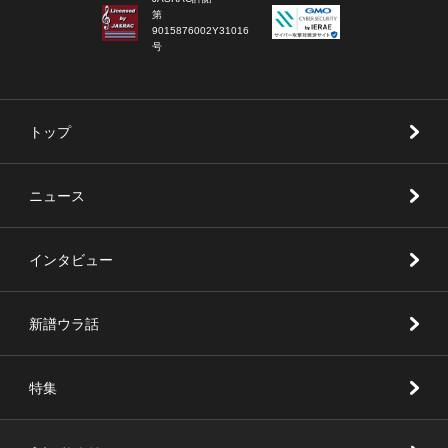
第
9015876002Y31016
号
トップ
ニュース
インタビュー
新譜ウラ話
特集