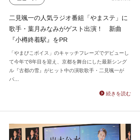
二見颯一の人気ラジオ番組「やまステ」に
歌手・葉月みなみがゲスト出演！ 新曲
『小樽終着駅』をPR
「やまびこボイス」のキャッチフレーズでデビューし
て今年で8年目を迎え、京都を舞台にした最新シング
ル『古都の雪』がヒット中の演歌歌手・二見颯一が
パ…
続きを読む