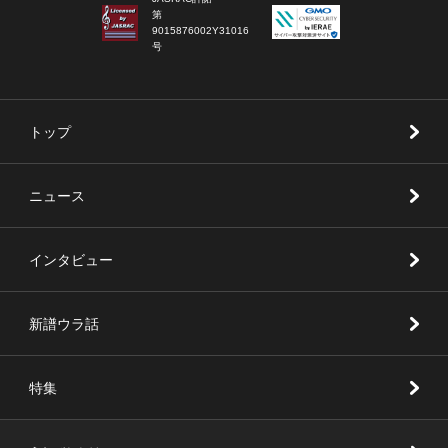
第
9015876002Y31016
号
トップ
ニュース
インタビュー
新譜ウラ話
特集