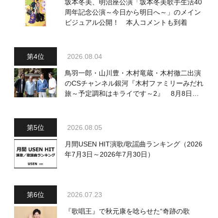
坂本冬美、明治座公演「坂本冬美歌手生活40
周年記念公演～今日から明日へ～」のメイン
ビジュアル公開！ 本人コメントも到着
2026.08.04
鳥羽一郎・山川豊・木村竜蔵・木村徹二出演
のCSチャンネル銀河『木村ファミリーみだれ
旅～予定調和はキライです～2』 8月8日
（土）放送回の収録の模様を密着レポート！
2026.08.05
月間USEN HIT演歌/歌謡曲ランキング（2026
年7月3日～2026年7月30日）
2026.07.23
『歌唱王』で秋元康を唸らせた“奇跡の歌