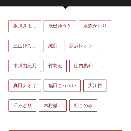
氷川きよし
辰巳ゆうと
水森かおり
三山ひろし
純烈
新浜レオン
市川由紀乃
竹島宏
山内惠介
真田ナオキ
福田こうへい
大江裕
丘みどり
木村徹二
杜このみ