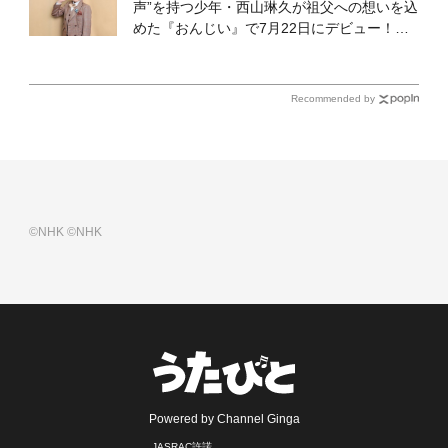
声”を持つ少年・西山琳久が祖父への想いを込
めた『おんじい』で7月22日にデビュー！
「秋元康さんが総合プロデュースしてくれ
た、 おじいちゃんとの絆を歌った曲を聴いて
ください！」
Recommended by
©NHK
©NHK
Powered by Channel Ginga
JASRAC許諾