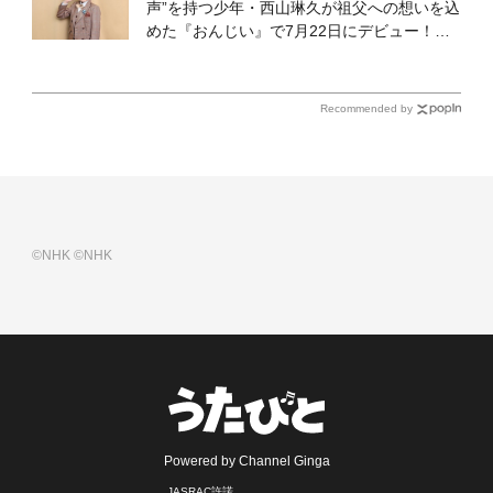
声”を持つ少年・西山琳久が祖父への想いを込
めた『おんじい』で7月22日にデビュー！
「秋元康さんが総合プロデュースしてくれ
た、 おじいちゃんとの絆を歌った曲を聴いて
ください！」
Recommended by
©NHK
©NHK
Powered by Channel Ginga
JASRAC許諾