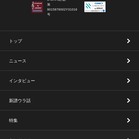
第
9015876002Y31016
号
トップ
ニュース
インタビュー
新譜ウラ話
特集