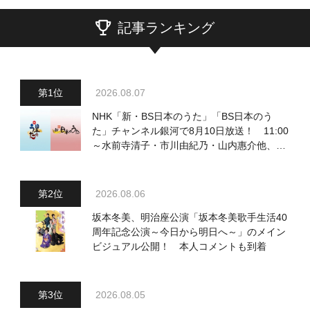
記事ランキング
2026.08.07
NHK「新・BS日本のうた」「BS日本のう
た」チャンネル銀河で8月10日放送！ 11:00
～水前寺清子・市川由紀乃・山内惠介他、
18:00～小椋佳・石川さゆり他登場！ 各放
送回の出演者・曲目情報
2026.08.06
坂本冬美、明治座公演「坂本冬美歌手生活40
周年記念公演～今日から明日へ～」のメイン
ビジュアル公開！ 本人コメントも到着
2026.08.05