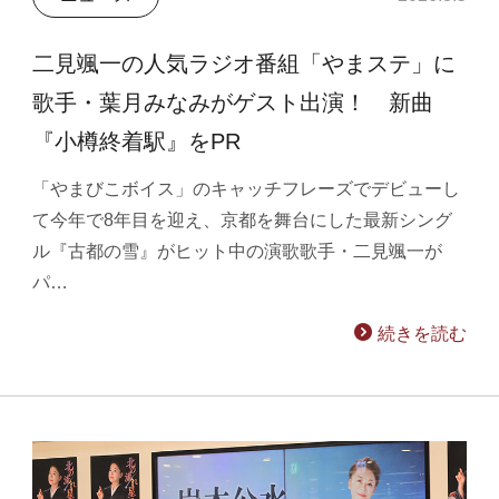
二見颯一の人気ラジオ番組「やまステ」に
歌手・葉月みなみがゲスト出演！ 新曲
『小樽終着駅』をPR
「やまびこボイス」のキャッチフレーズでデビューし
て今年で8年目を迎え、京都を舞台にした最新シング
ル『古都の雪』がヒット中の演歌歌手・二見颯一が
パ…
続きを読む