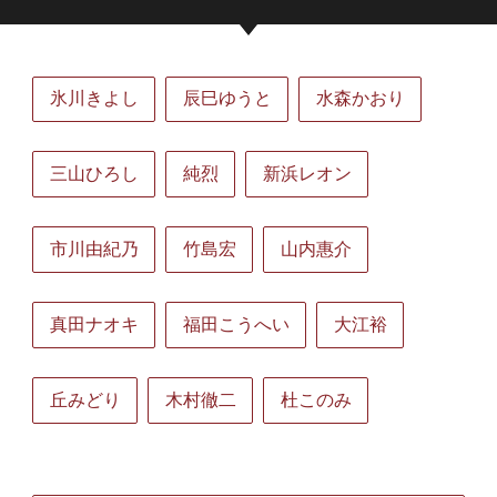
氷川きよし
辰巳ゆうと
水森かおり
三山ひろし
純烈
新浜レオン
市川由紀乃
竹島宏
山内惠介
真田ナオキ
福田こうへい
大江裕
丘みどり
木村徹二
杜このみ