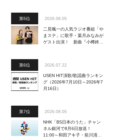
～予定調和はキライです～
2』 8月8日（土）放送回の収
録の模様を密着レポート！
2026.08.05
二見颯一の人気ラジオ番組「や
まステ」に歌手・葉月みなみが
ゲスト出演！ 新曲『小樽終着
駅』をPR
2026.07.22
USEN HIT演歌/歌謡曲ランキン
グ（2026年7月10日～2026年7
月16日）
2026.08.05
NHK「BS日本のうた」チャン
ネル銀河で8月6日放送！
11:00～和田アキ子・前川清