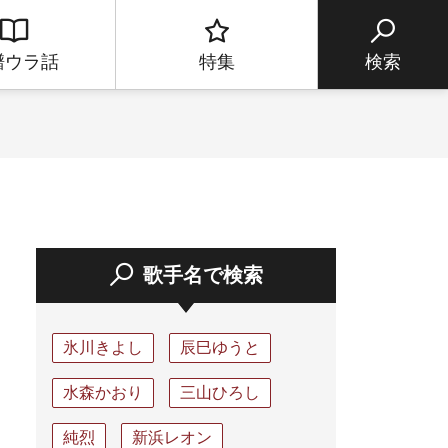
譜ウラ話
特集
検索
歌手名で検索
氷川きよし
辰巳ゆうと
水森かおり
三山ひろし
純烈
新浜レオン