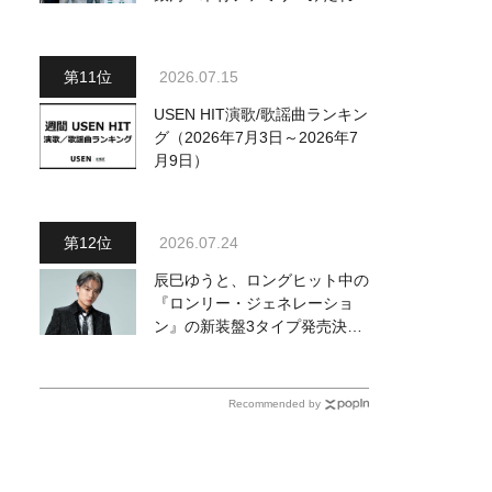
～予定調和はキライです～
２』 7月25日（土）放送回の
収録の模様を密着レポート！
2026.07.15
USEN HIT演歌/歌謡曲ランキン
グ（2026年7月3日～2026年7
月9日）
2026.07.24
辰巳ゆうと、ロングヒット中の
『ロンリー・ジェネレーショ
ン』の新装盤3タイプ発売決
定！ 新ビジュアル＆新カップ
リング曲を発表
Recommended by