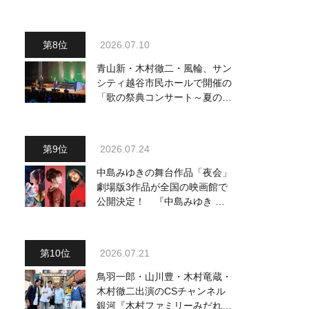
他、18:00～橋幸夫・松平健他
登場！ 各放送回の出演者・曲
目情報
2026.07.10
青山新・木村徹二・風輪、サン
シティ越谷市民ホールで開催の
「歌の祭典コンサート～夏の陣
～」を独自レポート！ オリジ
ナル曲から昭和・平成の名曲ま
で心躍るステージを披露
2026.07.24
中島みゆきの舞台作品「夜会」
劇場版3作品が全国の映画館で
公開決定！ 『中島みゆき 劇
場版「夜会」セレクション』と
して2026年12月より上映
2026.07.21
鳥羽一郎・山川豊・木村竜蔵・
木村徹二出演のCSチャンネル
銀河『木村ファミリーみだれ旅