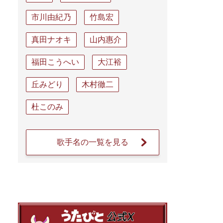
市川由紀乃
竹島宏
真田ナオキ
山内惠介
福田こうへい
大江裕
丘みどり
木村徹二
杜このみ
歌手名の一覧を見る