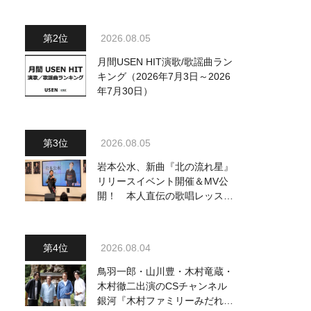
2026.08.05
月間USEN HIT演歌/歌謡曲ラン
キング（2026年7月3日～2026
年7月30日）
2026.08.05
岩本公水、新曲『北の流れ星』
リリースイベント開催＆MV公
開！ 本人直伝の歌唱レッスン
動画も公開
2026.08.04
鳥羽一郎・山川豊・木村竜蔵・
木村徹二出演のCSチャンネル
銀河『木村ファミリーみだれ旅