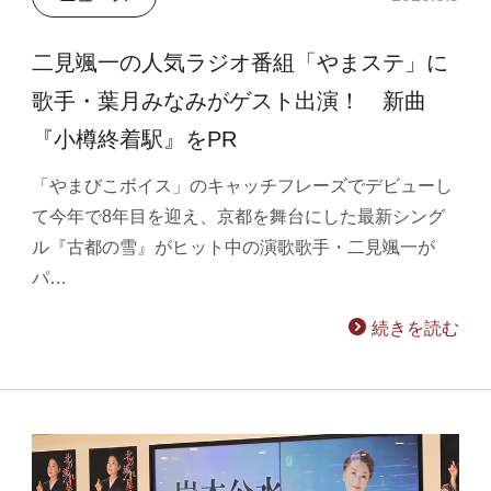
二見颯一の人気ラジオ番組「やまステ」に
歌手・葉月みなみがゲスト出演！ 新曲
『小樽終着駅』をPR
「やまびこボイス」のキャッチフレーズでデビューし
て今年で8年目を迎え、京都を舞台にした最新シング
ル『古都の雪』がヒット中の演歌歌手・二見颯一が
パ…
続きを読む