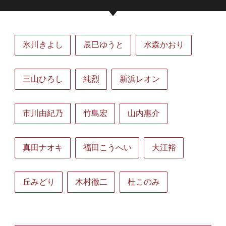
氷川きよし
辰巳ゆうと
水森かおり
三山ひろし
純烈
新浜レオン
市川由紀乃
竹島宏
山内惠介
真田ナオキ
福田こうへい
大江裕
丘みどり
木村徹二
杜このみ