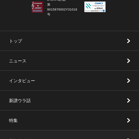
第
9015876002Y31016
号
トップ
ニュース
インタビュー
新譜ウラ話
特集