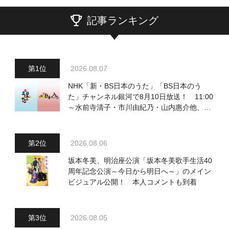
記事ランキング
2026.08.07
NHK「新・BS日本のうた」「BS日本のう
た」チャンネル銀河で8月10日放送！ 11:00
～水前寺清子・市川由紀乃・山内惠介他、
18:00～小椋佳・石川さゆり他登場！ 各放
送回の出演者・曲目情報
2026.08.06
坂本冬美、明治座公演「坂本冬美歌手生活40
周年記念公演～今日から明日へ～」のメイン
ビジュアル公開！ 本人コメントも到着
2026.08.05