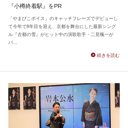
『小樽終着駅』をPR
「やまびこボイス」のキャッチフレーズでデビューし
て今年で8年目を迎え、京都を舞台にした最新シング
ル『古都の雪』がヒット中の演歌歌手・二見颯一が
パ…
続きを読む