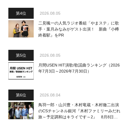
2026.08.05
二見颯一の人気ラジオ番組「やまステ」に歌
手・葉月みなみがゲスト出演！ 新曲『小樽
終着駅』をPR
2026.08.05
月間USEN HIT演歌/歌謡曲ランキング（2026
年7月3日～2026年7月30日）
2026.08.04
鳥羽一郎・山川豊・木村竜蔵・木村徹二出演
のCSチャンネル銀河『木村ファミリーみだれ
旅～予定調和はキライです～2』 8月8日
（土）放送回の収録の模様を密着レポート！