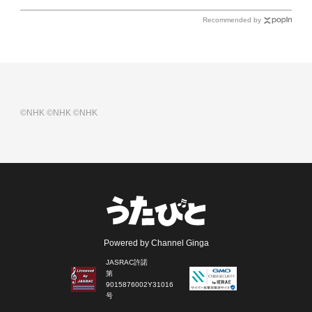
Recommended by
©NHK
©NHK
©NHK
Powered by Channel Ginga
JASRAC許諾
第
9015876002Y31016
号