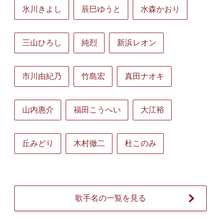
氷川きよし
辰巳ゆうと
水森かおり
三山ひろし
純烈
新浜レオン
市川由紀乃
竹島宏
真田ナオキ
山内惠介
福田こうへい
大江裕
丘みどり
木村徹二
杜このみ
歌手名の一覧を見る