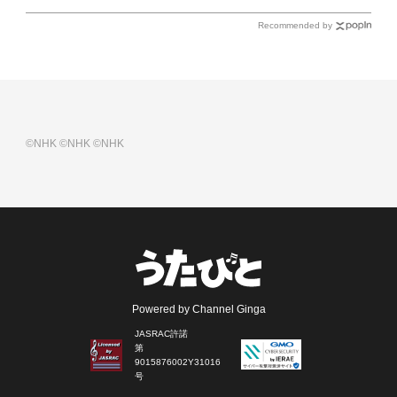
Recommended by
©NHK
©NHK
©NHK
Powered by Channel Ginga
JASRAC許諾
第
9015876002Y31016
号