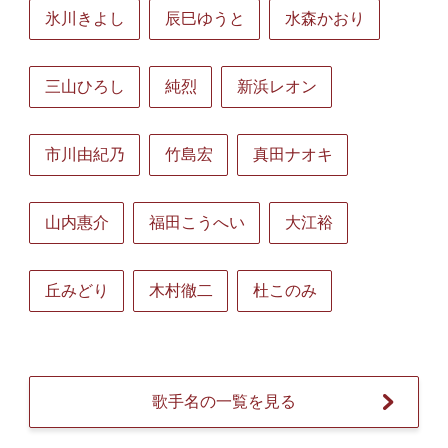
氷川きよし
辰巳ゆうと
水森かおり
三山ひろし
純烈
新浜レオン
市川由紀乃
竹島宏
真田ナオキ
山内惠介
福田こうへい
大江裕
丘みどり
木村徹二
杜このみ
歌手名の一覧を見る