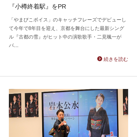
『小樽終着駅』をPR
「やまびこボイス」のキャッチフレーズでデビューし
て今年で8年目を迎え、京都を舞台にした最新シング
ル『古都の雪』がヒット中の演歌歌手・二見颯一が
パ…
続きを読む