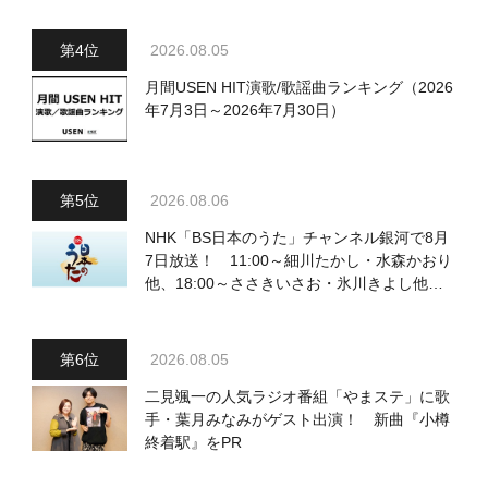
2026.08.05
月間USEN HIT演歌/歌謡曲ランキング（2026
年7月3日～2026年7月30日）
2026.08.06
NHK「BS日本のうた」チャンネル銀河で8月
7日放送！ 11:00～細川たかし・水森かおり
他、18:00～ささきいさお・氷川きよし他登
場！ 各放送回の出演者・曲目情報
2026.08.05
二見颯一の人気ラジオ番組「やまステ」に歌
手・葉月みなみがゲスト出演！ 新曲『小樽
終着駅』をPR