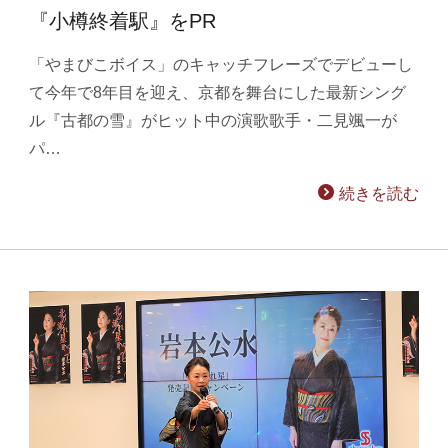
『小樽終着駅』をPR
「やまびこボイス」のキャッチフレーズでデビューし
て今年で8年目を迎え、京都を舞台にした最新シング
ル『古都の雪』がヒット中の演歌歌手・二見颯一が
パ…
続きを読む