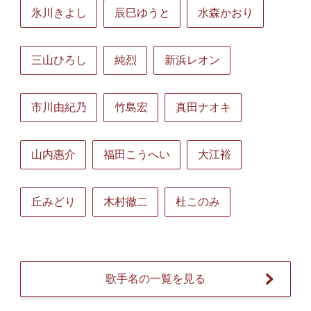
氷川きよし
辰巳ゆうと
水森かおり
三山ひろし
純烈
新浜レオン
市川由紀乃
竹島宏
真田ナオキ
山内惠介
福田こうへい
大江裕
丘みどり
木村徹二
杜このみ
歌手名の一覧を見る