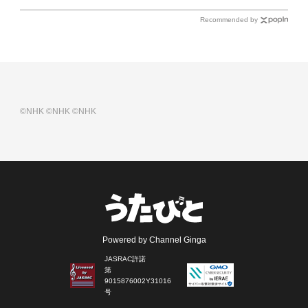
Recommended by
©NHK
©NHK
©NHK
Powered by Channel Ginga
JASRAC許諾
第
9015876002Y31016
号