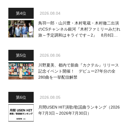
2026.08.04
鳥羽一郎・山川豊・木村竜蔵・木村徹二出演
のCSチャンネル銀河『木村ファミリーみだれ
旅～予定調和はキライです～2』 8月8日
（土）放送回の収録の模様を密着レポート！
2026.08.06
川野夏美、都内で新曲『カクテル』リリース
記念イベント開催！ デビュー27年分の全
280曲を一挙配信解禁
2026.08.05
月間USEN HIT演歌/歌謡曲ランキング（2026
年7月3日～2026年7月30日）