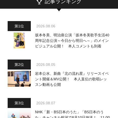
記事ランキング
2026.08.06
坂本冬美、明治座公演「坂本冬美歌手生活40
周年記念公演～今日から明日へ～」のメイン
ビジュアル公開！ 本人コメントも到着
2026.08.05
岩本公水、新曲『北の流れ星』リリースイベ
ント開催＆MV公開！ 本人直伝の歌唱レッ
スン動画も公開
2026.08.07
NHK「新・BS日本のうた」「BS日本のう
た」チャンネル銀河で8月10日放送！ 11:00