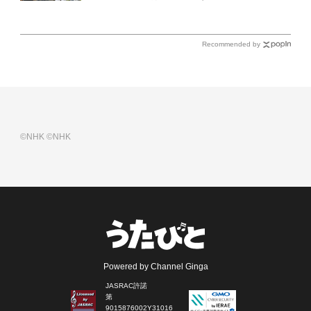
（土）放送回の収録の模様を密着レポート！
Recommended by
©NHK
©NHK
Powered by Channel Ginga
JASRAC許諾
第
9015876002Y31016