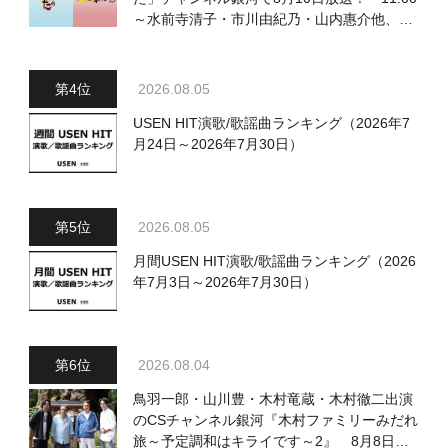
～水前寺清子・市川由紀乃・山内惠介他、
18:00～小椋佳・石川さゆり他登場！ 各放
送回の出演者・曲目情報
2026.08.05
USEN HIT演歌/歌謡曲ランキング（2026年7
月24日～2026年7月30日）
2026.08.05
月間USEN HIT演歌/歌謡曲ランキング（2026
年7月3日～2026年7月30日）
2026.08.04
鳥羽一郎・山川豊・木村竜蔵・木村徹二出演
のCSチャンネル銀河『木村ファミリーみだれ
旅～予定調和はキライです～2』 8月8日