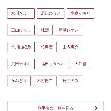
氷川きよし
辰巳ゆうと
水森かおり
三山ひろし
純烈
新浜レオン
市川由紀乃
竹島宏
山内惠介
真田ナオキ
福田こうへい
大江裕
丘みどり
木村徹二
杜このみ
歌手名の一覧を見る