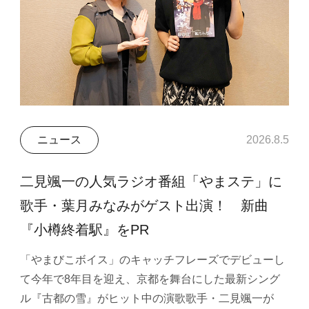
ニュース
2026.8.5
二見颯一の人気ラジオ番組「やまステ」に
歌手・葉月みなみがゲスト出演！ 新曲
『小樽終着駅』をPR
「やまびこボイス」のキャッチフレーズでデビューし
て今年で8年目を迎え、京都を舞台にした最新シング
ル『古都の雪』がヒット中の演歌歌手・二見颯一が