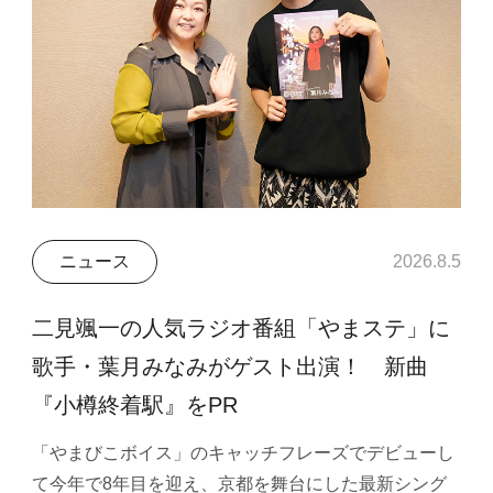
ニュース
2026.8.5
二見颯一の人気ラジオ番組「やまステ」に
歌手・葉月みなみがゲスト出演！ 新曲
『小樽終着駅』をPR
「やまびこボイス」のキャッチフレーズでデビューし
て今年で8年目を迎え、京都を舞台にした最新シング