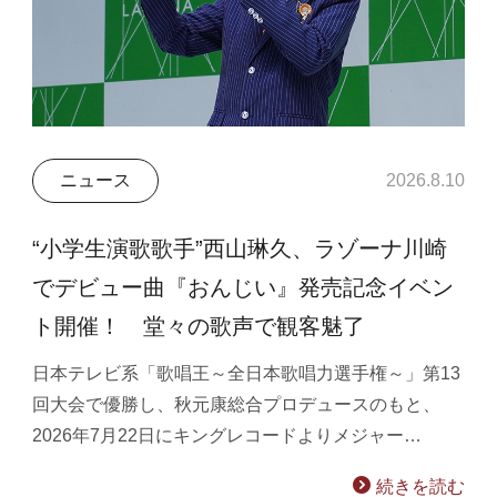
ニュース
2026.8.10
“小学生演歌歌手”西山琳久、ラゾーナ川崎
でデビュー曲『おんじい』発売記念イベン
ト開催！ 堂々の歌声で観客魅了
日本テレビ系「歌唱王～全日本歌唱力選手権～」第13
回大会で優勝し、秋元康総合プロデュースのもと、
2026年7月22日にキングレコードよりメジャー…
続きを読む