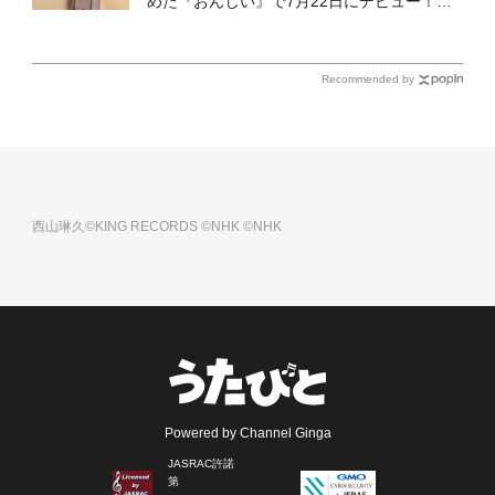
めた『おんじい』で7月22日にデビュー！
「秋元康さんが総合プロデュースしてくれ
た、 おじいちゃんとの絆を歌った曲を聴いて
ください！」
Recommended by
西山琳久©KING RECORDS
©NHK
©NHK
Powered by Channel Ginga
JASRAC許諾
第