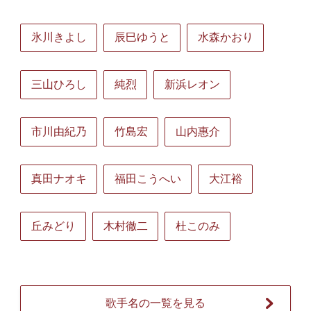
氷川きよし
辰巳ゆうと
水森かおり
三山ひろし
純烈
新浜レオン
市川由紀乃
竹島宏
山内惠介
真田ナオキ
福田こうへい
大江裕
丘みどり
木村徹二
杜このみ
歌手名の一覧を見る