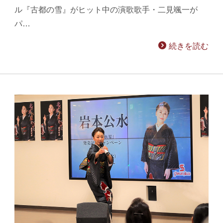
ル『古都の雪』がヒット中の演歌歌手・二見颯一が
パ…
続きを読む