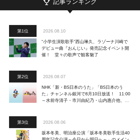
記事ランキング
2026.08.10
“小学生演歌歌手”西山琳久、ラゾーナ川崎で
デビュー曲『おんじい』発売記念イベント開
催！ 堂々の歌声で観客魅了
2026.08.07
NHK「新・BS日本のうた」「BS日本のう
た」チャンネル銀河で8月10日放送！ 11:00
～水前寺清子・市川由紀乃・山内惠介他、
18:00～小椋佳・石川さゆり他登場！ 各放
送回の出演者・曲目情報
2026.08.06
坂本冬美、明治座公演「坂本冬美歌手生活40
周年記念公演～今日から明日へ～」のメイン