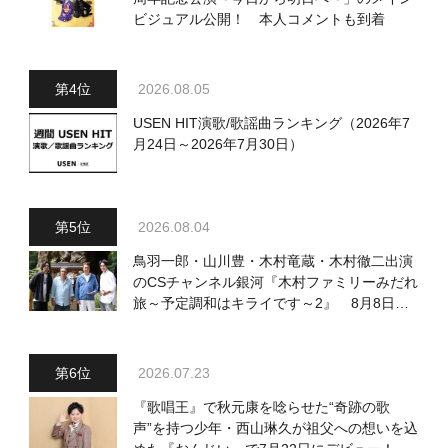
ビジュアル公開！ 本人コメントも到着
2026.08.05
USEN HIT演歌/歌謡曲ランキング（2026年7
月24日～2026年7月30日）
2026.08.04
鳥羽一郎・山川豊・木村竜蔵・木村徹二出演
のCSチャンネル銀河『木村ファミリーみだれ
旅～予定調和はキライです～2』 8月8日
（土）放送回の収録の模様を密着レポート！
2026.07.23
『歌唱王』で秋元康を唸らせた“奇跡の歌
声”を持つ少年・西山琳久が祖父への想いを込