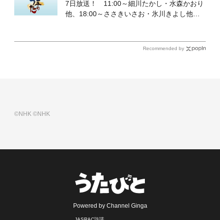
7日放送！ 11:00～細川たかし・水森かおり
他、18:00～ささきいさお・氷川きよし他登
場！ 各放送回の出演者・曲目情報
Recommended by
©NHK
©NHK
Powered by Channel Ginga
JASRAC許諾