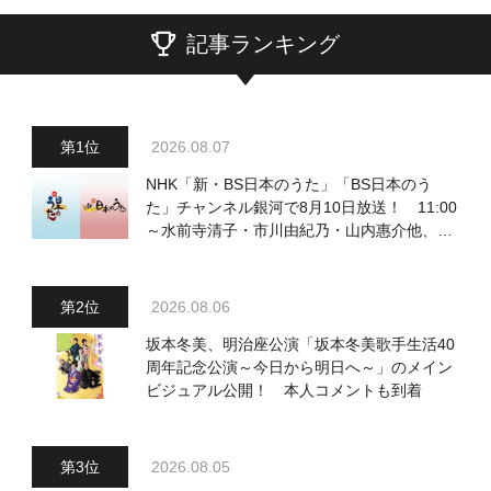
記事ランキング
2026.08.07
NHK「新・BS日本のうた」「BS日本のう
た」チャンネル銀河で8月10日放送！ 11:00
～水前寺清子・市川由紀乃・山内惠介他、
18:00～小椋佳・石川さゆり他登場！ 各放
送回の出演者・曲目情報
2026.08.06
坂本冬美、明治座公演「坂本冬美歌手生活40
周年記念公演～今日から明日へ～」のメイン
ビジュアル公開！ 本人コメントも到着
2026.08.05