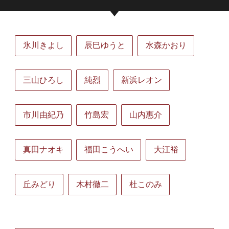
氷川きよし
辰巳ゆうと
水森かおり
三山ひろし
純烈
新浜レオン
市川由紀乃
竹島宏
山内惠介
真田ナオキ
福田こうへい
大江裕
丘みどり
木村徹二
杜このみ