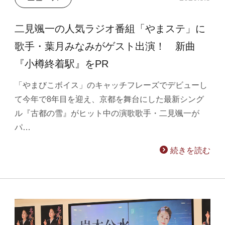
二見颯一の人気ラジオ番組「やまステ」に
歌手・葉月みなみがゲスト出演！ 新曲
『小樽終着駅』をPR
「やまびこボイス」のキャッチフレーズでデビューし
て今年で8年目を迎え、京都を舞台にした最新シング
ル『古都の雪』がヒット中の演歌歌手・二見颯一が
パ…
続きを読む