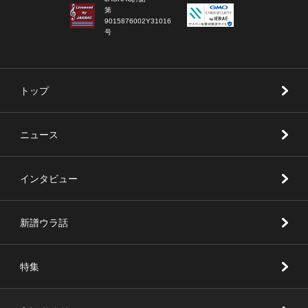
第
9015876002Y31016
号
トップ
ニュース
インタビュー
新譜ウラ話
特集