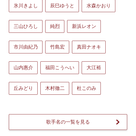
氷川きよし
辰巳ゆうと
水森かおり
三山ひろし
純烈
新浜レオン
市川由紀乃
竹島宏
真田ナオキ
山内惠介
福田こうへい
大江裕
丘みどり
木村徹二
杜このみ
歌手名の一覧を見る