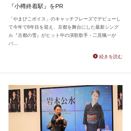
『小樽終着駅』をPR
「やまびこボイス」のキャッチフレーズでデビューし
て今年で8年目を迎え、京都を舞台にした最新シング
ル『古都の雪』がヒット中の演歌歌手・二見颯一が
パ…
続きを読む