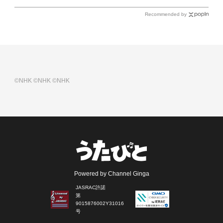
Recommended by
©NHK
©NHK
©NHK
Powered by Channel Ginga
JASRAC許諾
第
9015876002Y31016
号