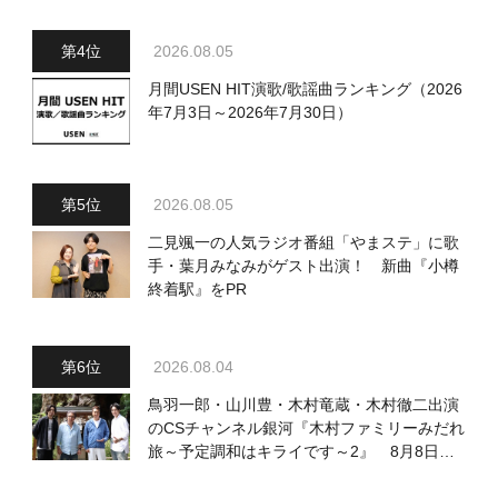
2026.08.05
月間USEN HIT演歌/歌謡曲ランキング（2026
年7月3日～2026年7月30日）
2026.08.05
二見颯一の人気ラジオ番組「やまステ」に歌
手・葉月みなみがゲスト出演！ 新曲『小樽
終着駅』をPR
2026.08.04
鳥羽一郎・山川豊・木村竜蔵・木村徹二出演
のCSチャンネル銀河『木村ファミリーみだれ
旅～予定調和はキライです～2』 8月8日
（土）放送回の収録の模様を密着レポート！