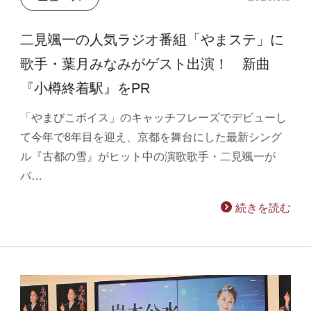
二見颯一の人気ラジオ番組「やまステ」に
歌手・葉月みなみがゲスト出演！ 新曲
『小樽終着駅』をPR
「やまびこボイス」のキャッチフレーズでデビューし
て今年で8年目を迎え、京都を舞台にした最新シング
ル『古都の雪』がヒット中の演歌歌手・二見颯一が
パ…
続きを読む