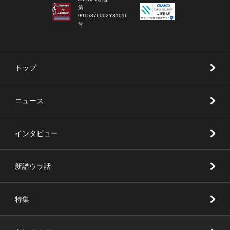
第
9015876002Y31016
号
トップ
ニュース
インタビュー
新譜ウラ話
特集