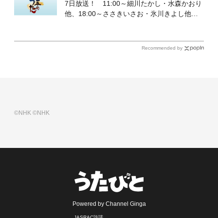
7日放送！ 11:00～細川たかし・水森かおり
他、18:00～ささきいさお・氷川きよし他登
場！ 各放送回の出演者・曲目情報
Recommended by
©NHK
©NHK
Powered by Channel Ginga
JASRAC許諾