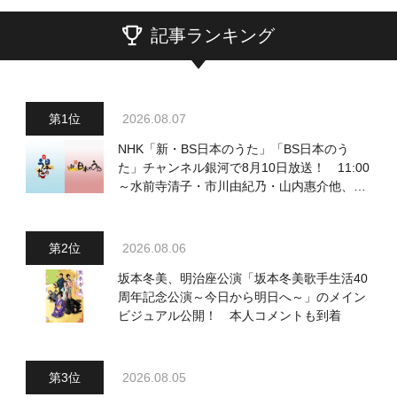
記事ランキング
2026.08.07
NHK「新・BS日本のうた」「BS日本のう
た」チャンネル銀河で8月10日放送！ 11:00
～水前寺清子・市川由紀乃・山内惠介他、
18:00～小椋佳・石川さゆり他登場！ 各放
送回の出演者・曲目情報
2026.08.06
坂本冬美、明治座公演「坂本冬美歌手生活40
周年記念公演～今日から明日へ～」のメイン
ビジュアル公開！ 本人コメントも到着
2026.08.05