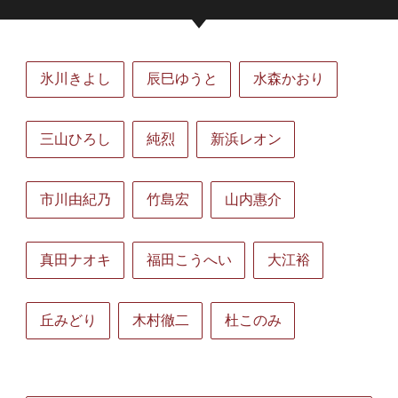
氷川きよし
辰巳ゆうと
水森かおり
三山ひろし
純烈
新浜レオン
市川由紀乃
竹島宏
山内惠介
真田ナオキ
福田こうへい
大江裕
丘みどり
木村徹二
杜このみ