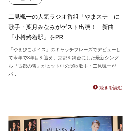
二見颯一の人気ラジオ番組「やまステ」に
歌手・葉月みなみがゲスト出演！ 新曲
『小樽終着駅』をPR
「やまびこボイス」のキャッチフレーズでデビューし
て今年で8年目を迎え、京都を舞台にした最新シング
ル『古都の雪』がヒット中の演歌歌手・二見颯一が
パ…
続きを読む