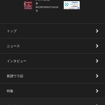
第
9015876002Y31016
号
トップ
ニュース
インタビュー
新譜ウラ話
特集