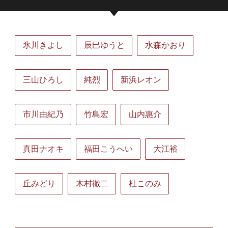
氷川きよし
辰巳ゆうと
水森かおり
三山ひろし
純烈
新浜レオン
市川由紀乃
竹島宏
山内惠介
真田ナオキ
福田こうへい
大江裕
丘みどり
木村徹二
杜このみ