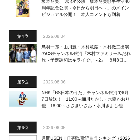
坂本冬美、明治座公演「坂本冬美歌手生活40
周年記念公演～今日から明日へ～」のメイン
ビジュアル公開！ 本人コメントも到着
2026.08.04
鳥羽一郎・山川豊・木村竜蔵・木村徹二出演
のCSチャンネル銀河『木村ファミリーみだれ
旅～予定調和はキライです～2』 8月8日
（土）放送回の収録の模様を密着レポート！
2026.08.06
NHK「BS日本のうた」チャンネル銀河で8月
7日放送！ 11:00～細川たかし・水森かおり
他、18:00～ささきいさお・氷川きよし他登
場！ 各放送回の出演者・曲目情報
2026.08.05
月間USEN HIT演歌/歌謡曲ランキング（2026