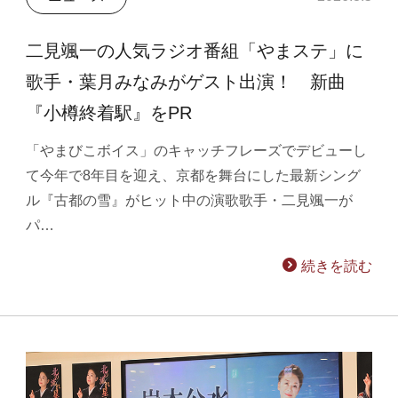
二見颯一の人気ラジオ番組「やまステ」に
歌手・葉月みなみがゲスト出演！ 新曲
『小樽終着駅』をPR
「やまびこボイス」のキャッチフレーズでデビューし
て今年で8年目を迎え、京都を舞台にした最新シング
ル『古都の雪』がヒット中の演歌歌手・二見颯一が
パ…
続きを読む