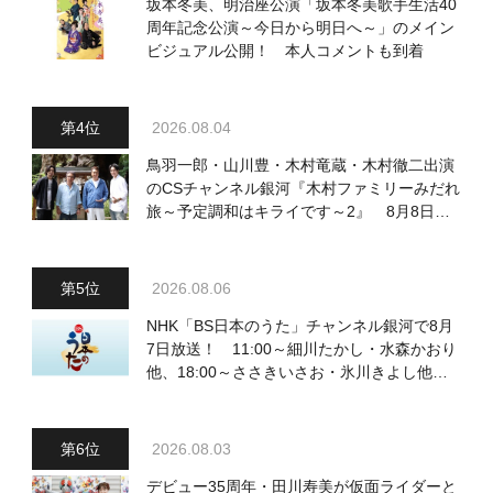
坂本冬美、明治座公演「坂本冬美歌手生活40
周年記念公演～今日から明日へ～」のメイン
ビジュアル公開！ 本人コメントも到着
2026.08.04
鳥羽一郎・山川豊・木村竜蔵・木村徹二出演
のCSチャンネル銀河『木村ファミリーみだれ
旅～予定調和はキライです～2』 8月8日
（土）放送回の収録の模様を密着レポート！
2026.08.06
NHK「BS日本のうた」チャンネル銀河で8月
7日放送！ 11:00～細川たかし・水森かおり
他、18:00～ささきいさお・氷川きよし他登
場！ 各放送回の出演者・曲目情報
2026.08.03
デビュー35周年・田川寿美が仮面ライダーと