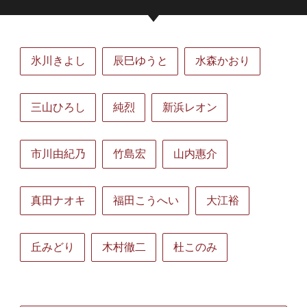
氷川きよし
辰巳ゆうと
水森かおり
三山ひろし
純烈
新浜レオン
市川由紀乃
竹島宏
山内惠介
真田ナオキ
福田こうへい
大江裕
丘みどり
木村徹二
杜このみ