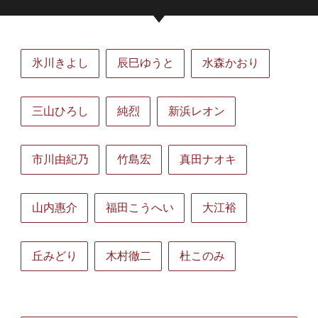
氷川きよし
辰巳ゆうと
水森かおり
三山ひろし
純烈
新浜レオン
市川由紀乃
竹島宏
真田ナオキ
山内惠介
福田こうへい
大江裕
丘みどり
木村徹二
杜このみ