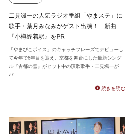
二見颯一の人気ラジオ番組「やまステ」に
歌手・葉月みなみがゲスト出演！ 新曲
『小樽終着駅』をPR
「やまびこボイス」のキャッチフレーズでデビューし
て今年で8年目を迎え、京都を舞台にした最新シング
ル『古都の雪』がヒット中の演歌歌手・二見颯一が
パ…
続きを読む