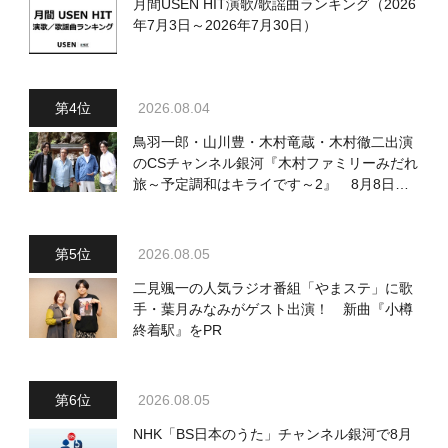
月間USEN HIT演歌/歌謡曲ランキング（2026
年7月3日～2026年7月30日）
2026.08.04
鳥羽一郎・山川豊・木村竜蔵・木村徹二出演
のCSチャンネル銀河『木村ファミリーみだれ
旅～予定調和はキライです～2』 8月8日
（土）放送回の収録の模様を密着レポート！
2026.08.05
二見颯一の人気ラジオ番組「やまステ」に歌
手・葉月みなみがゲスト出演！ 新曲『小樽
終着駅』をPR
2026.08.05
NHK「BS日本のうた」チャンネル銀河で8月