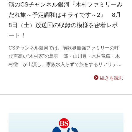
演のCSチャンネル銀河『木村ファミリーみ
だれ旅～予定調和はキライです～2』 8月
8日（土）放送回の収録の模様を密着レポ
ート！
CSチャンネル銀河では、演歌界最強ファミリーの呼
び声高い“木村家”の鳥羽一郎・山川豊・木村竜蔵・木
村徹二が出演し、家族水入らずで旅をするリアリテ…
続きを読む