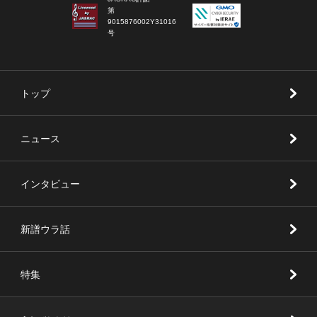
第
9015876002Y31016
号
トップ
ニュース
インタビュー
新譜ウラ話
特集