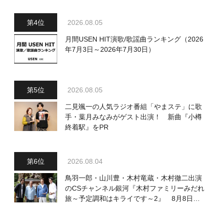
2026.08.05
月間USEN HIT演歌/歌謡曲ランキング（2026
年7月3日～2026年7月30日）
2026.08.05
二見颯一の人気ラジオ番組「やまステ」に歌
手・葉月みなみがゲスト出演！ 新曲『小樽
終着駅』をPR
2026.08.04
鳥羽一郎・山川豊・木村竜蔵・木村徹二出演
のCSチャンネル銀河『木村ファミリーみだれ
旅～予定調和はキライです～2』 8月8日
（土）放送回の収録の模様を密着レポート！