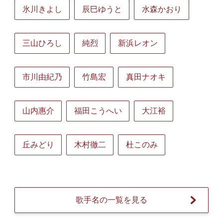
氷川きよし
辰巳ゆうと
水森かおり
三山ひろし
純烈
新浜レオン
市川由紀乃
竹島宏
真田ナオキ
山内惠介
福田こうへい
大江裕
丘みどり
木村徹二
杜このみ
歌手名の一覧を見る