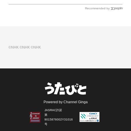
Recommended by
©NHK
©NHK
©NHK
Powered by Channel Ginga
JASRAC許諾
第
9015876002Y31016
号