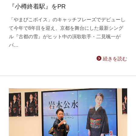
『小樽終着駅』をPR
「やまびこボイス」のキャッチフレーズでデビューし
て今年で8年目を迎え、京都を舞台にした最新シング
ル『古都の雪』がヒット中の演歌歌手・二見颯一が
パ…
続きを読む