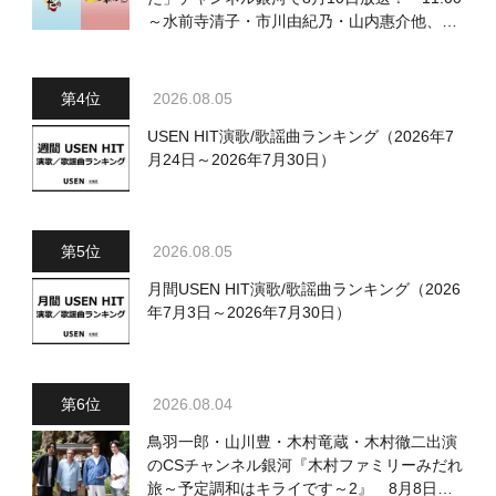
～水前寺清子・市川由紀乃・山内惠介他、
18:00～小椋佳・石川さゆり他登場！ 各放
送回の出演者・曲目情報
2026.08.05
USEN HIT演歌/歌謡曲ランキング（2026年7
月24日～2026年7月30日）
2026.08.05
月間USEN HIT演歌/歌謡曲ランキング（2026
年7月3日～2026年7月30日）
2026.08.04
鳥羽一郎・山川豊・木村竜蔵・木村徹二出演
のCSチャンネル銀河『木村ファミリーみだれ
旅～予定調和はキライです～2』 8月8日