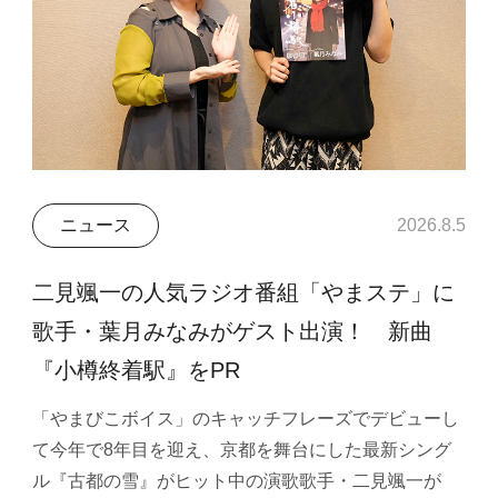
ニュース
2026.8.5
二見颯一の人気ラジオ番組「やまステ」に
歌手・葉月みなみがゲスト出演！ 新曲
『小樽終着駅』をPR
「やまびこボイス」のキャッチフレーズでデビューし
て今年で8年目を迎え、京都を舞台にした最新シング
ル『古都の雪』がヒット中の演歌歌手・二見颯一が