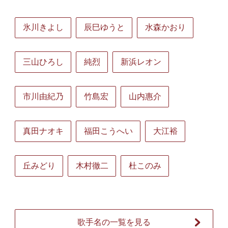
氷川きよし
辰巳ゆうと
水森かおり
三山ひろし
純烈
新浜レオン
市川由紀乃
竹島宏
山内惠介
真田ナオキ
福田こうへい
大江裕
丘みどり
木村徹二
杜このみ
歌手名の一覧を見る