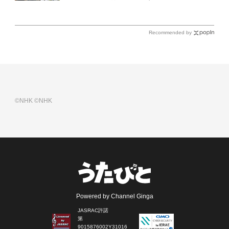
（土）放送回の収録の模様を密着レポート！
Recommended by
©NHK
©NHK
Powered by Channel Ginga
JASRAC許諾
第
9015876002Y31016