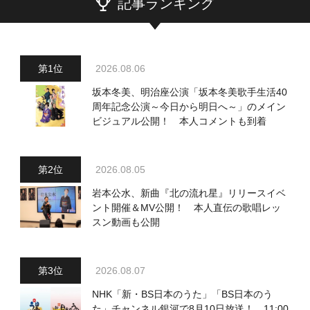
記事ランキング
2026.08.06
坂本冬美、明治座公演「坂本冬美歌手生活40
周年記念公演～今日から明日へ～」のメイン
ビジュアル公開！ 本人コメントも到着
2026.08.05
岩本公水、新曲『北の流れ星』リリースイベ
ント開催＆MV公開！ 本人直伝の歌唱レッ
スン動画も公開
2026.08.07
NHK「新・BS日本のうた」「BS日本のう
た」チャンネル銀河で8月10日放送！ 11:00