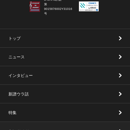
第
9015876002Y31016
号
トップ
ニュース
インタビュー
新譜ウラ話
特集