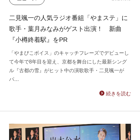
二見颯一の人気ラジオ番組「やまステ」に
歌手・葉月みなみがゲスト出演！ 新曲
『小樽終着駅』をPR
「やまびこボイス」のキャッチフレーズでデビューし
て今年で8年目を迎え、京都を舞台にした最新シング
ル『古都の雪』がヒット中の演歌歌手・二見颯一が
パ…
続きを読む