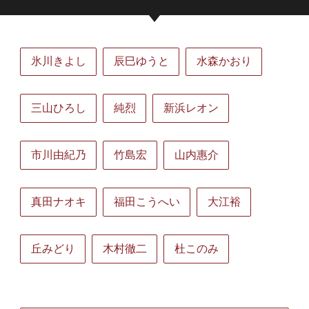
氷川きよし
辰巳ゆうと
水森かおり
三山ひろし
純烈
新浜レオン
市川由紀乃
竹島宏
山内惠介
真田ナオキ
福田こうへい
大江裕
丘みどり
木村徹二
杜このみ