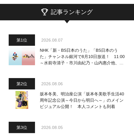
記事ランキング
2026.08.07
NHK「新・BS日本のうた」「BS日本のう
た」チャンネル銀河で8月10日放送！ 11:00
～水前寺清子・市川由紀乃・山内惠介他、
18:00～小椋佳・石川さゆり他登場！ 各放
送回の出演者・曲目情報
2026.08.06
坂本冬美、明治座公演「坂本冬美歌手生活40
周年記念公演～今日から明日へ～」のメイン
ビジュアル公開！ 本人コメントも到着
2026.08.05