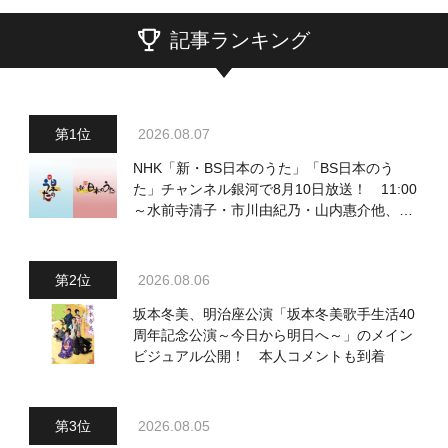
記事ランキング
2026.08.07
NHK「新・BS日本のうた」「BS日本のう
た」チャンネル銀河で8月10日放送！ 11:00
～水前寺清子・市川由紀乃・山内惠介他、
18:00～小椋佳・石川さゆり他登場！ 各放
送回の出演者・曲目情報
2026.08.06
坂本冬美、明治座公演「坂本冬美歌手生活40
周年記念公演～今日から明日へ～」のメイン
ビジュアル公開！ 本人コメントも到着
2026.08.05