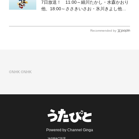
7日放送！ 11:00～細川たかし・水森かおり
他、18:00～ささきいさお・氷川きよし他登
場！ 各放送回の出演者・曲目情報
Recommended by
©NHK
©NHK
Powered by Channel Ginga
JASRAC許諾