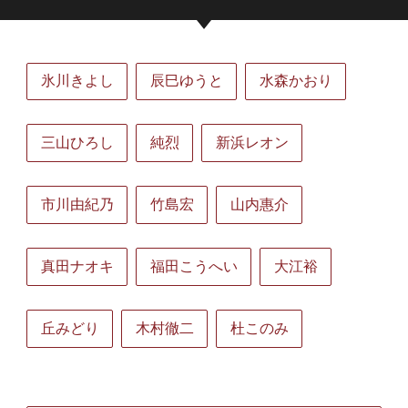
氷川きよし
辰巳ゆうと
水森かおり
三山ひろし
純烈
新浜レオン
市川由紀乃
竹島宏
山内惠介
真田ナオキ
福田こうへい
大江裕
丘みどり
木村徹二
杜このみ