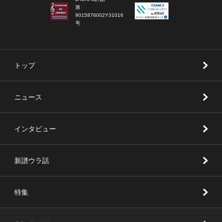
第
9015876002Y31016
号
トップ
ニュース
インタビュー
新譜ウラ話
特集