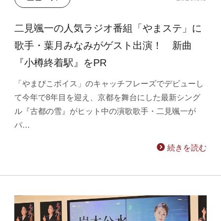
二見颯一の人気ラジオ番組「やまステ」に
歌手・葉月みなみがゲスト出演！ 新曲
『小樽終着駅』をPR
「やまびこボイス」のキャッチフレーズでデビューし
て今年で8年目を迎え、京都を舞台にした最新シング
ル『古都の雪』がヒット中の演歌歌手・二見颯一が
パ…
続きを読む