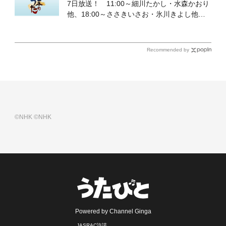
7日放送！ 11:00～細川たかし・水森かおり
他、18:00～ささきいさお・氷川きよし他登
場！ 各放送回の出演者・曲目情報
Recommended by
©NHK
©NHK
Powered by Channel Ginga
JASRAC許諾