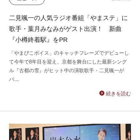
二見颯一の人気ラジオ番組「やまステ」に
歌手・葉月みなみがゲスト出演！ 新曲
『小樽終着駅』をPR
「やまびこボイス」のキャッチフレーズでデビューし
て今年で8年目を迎え、京都を舞台にした最新シング
ル『古都の雪』がヒット中の演歌歌手・二見颯一が
パ…
続きを読む