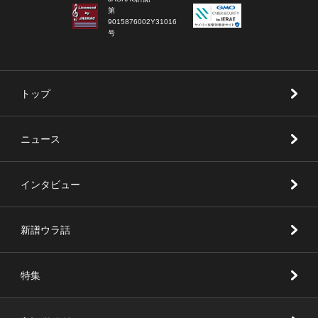
第
9015876002Y31016
号
トップ
ニュース
インタビュー
新譜ウラ話
特集