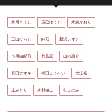
氷川きよし
辰巳ゆうと
水森かおり
三山ひろし
純烈
新浜レオン
市川由紀乃
竹島宏
山内惠介
真田ナオキ
福田こうへい
大江裕
丘みどり
木村徹二
杜このみ