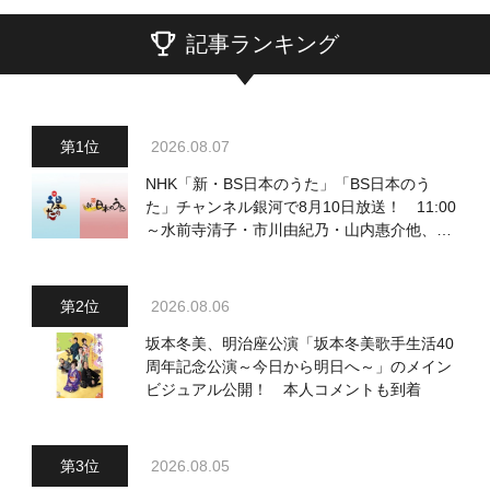
記事ランキング
2026.08.07
NHK「新・BS日本のうた」「BS日本のう
た」チャンネル銀河で8月10日放送！ 11:00
～水前寺清子・市川由紀乃・山内惠介他、
18:00～小椋佳・石川さゆり他登場！ 各放
送回の出演者・曲目情報
2026.08.06
坂本冬美、明治座公演「坂本冬美歌手生活40
周年記念公演～今日から明日へ～」のメイン
ビジュアル公開！ 本人コメントも到着
2026.08.05