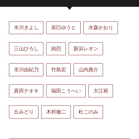
氷川きよし
辰巳ゆうと
水森かおり
三山ひろし
純烈
新浜レオン
市川由紀乃
竹島宏
山内惠介
真田ナオキ
福田こうへい
大江裕
丘みどり
木村徹二
杜このみ