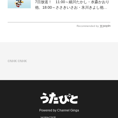
7日放送！ 11:00～細川たかし・水森かおり
他、18:00～ささきいさお・氷川きよし他登
場！ 各放送回の出演者・曲目情報
Recommended by
©NHK
©NHK
Powered by Channel Ginga
JASRAC許諾