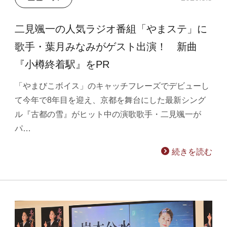
二見颯一の人気ラジオ番組「やまステ」に
歌手・葉月みなみがゲスト出演！ 新曲
『小樽終着駅』をPR
「やまびこボイス」のキャッチフレーズでデビューし
て今年で8年目を迎え、京都を舞台にした最新シング
ル『古都の雪』がヒット中の演歌歌手・二見颯一が
パ…
続きを読む