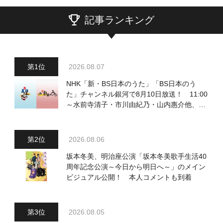
記事ランキング
2026.08.07
NHK「新・BS日本のうた」「BS日本のう
た」チャンネル銀河で8月10日放送！ 11:00
～水前寺清子・市川由紀乃・山内惠介他、
18:00～小椋佳・石川さゆり他登場！ 各放
送回の出演者・曲目情報
2026.08.06
坂本冬美、明治座公演「坂本冬美歌手生活40
周年記念公演～今日から明日へ～」のメイン
ビジュアル公開！ 本人コメントも到着
2026.08.05