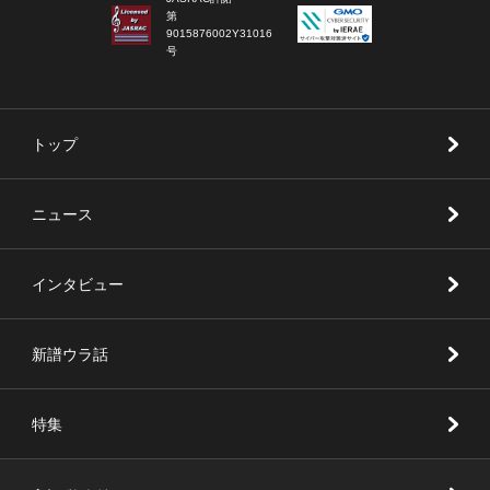
第
9015876002Y31016
号
トップ
ニュース
インタビュー
新譜ウラ話
特集