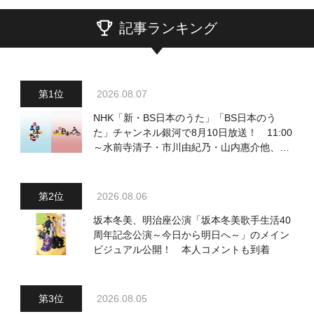
記事ランキング
2026.08.07
NHK「新・BS日本のうた」「BS日本のう
た」チャンネル銀河で8月10日放送！ 11:00
～水前寺清子・市川由紀乃・山内惠介他、
18:00～小椋佳・石川さゆり他登場！ 各放
送回の出演者・曲目情報
2026.08.06
坂本冬美、明治座公演「坂本冬美歌手生活40
周年記念公演～今日から明日へ～」のメイン
ビジュアル公開！ 本人コメントも到着
2026.08.05