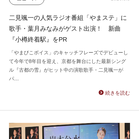
二見颯一の人気ラジオ番組「やまステ」に
歌手・葉月みなみがゲスト出演！ 新曲
『小樽終着駅』をPR
「やまびこボイス」のキャッチフレーズでデビューし
て今年で8年目を迎え、京都を舞台にした最新シング
ル『古都の雪』がヒット中の演歌歌手・二見颯一が
パ…
続きを読む