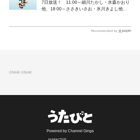
7日放送！ 11:00～細川たかし・水森かおり
他、18:00～ささきいさお・氷川きよし他登
場！ 各放送回の出演者・曲目情報
Recommended by
©NHK
©NHK
Powered by Channel Ginga
JASRAC許諾