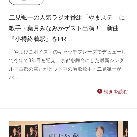
二見颯一の人気ラジオ番組「やまステ」に
歌手・葉月みなみがゲスト出演！ 新曲
『小樽終着駅』をPR
「やまびこボイス」のキャッチフレーズでデビューし
て今年で8年目を迎え、京都を舞台にした最新シング
ル『古都の雪』がヒット中の演歌歌手・二見颯一が
パ…
続きを読む