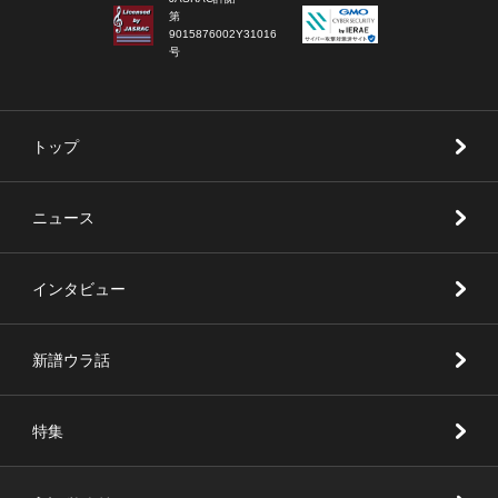
第
9015876002Y31016
号
トップ
ニュース
インタビュー
新譜ウラ話
特集