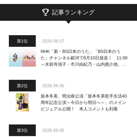
記事ランキング
2026.08.07
NHK「新・BS日本のうた」「BS日本のう
た」チャンネル銀河で8月10日放送！ 11:00
～水前寺清子・市川由紀乃・山内惠介他、
18:00～小椋佳・石川さゆり他登場！ 各放
送回の出演者・曲目情報
2026.08.06
坂本冬美、明治座公演「坂本冬美歌手生活40
周年記念公演～今日から明日へ～」のメイン
ビジュアル公開！ 本人コメントも到着
2026.08.05