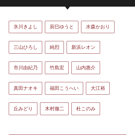
氷川きよし
辰巳ゆうと
水森かおり
三山ひろし
純烈
新浜レオン
市川由紀乃
竹島宏
山内惠介
真田ナオキ
福田こうへい
大江裕
丘みどり
木村徹二
杜このみ