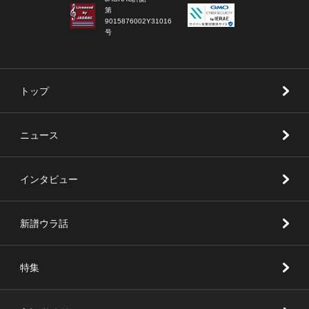
第
9015876002Y31016
号
トップ
ニュース
インタビュー
新譜ウラ話
特集