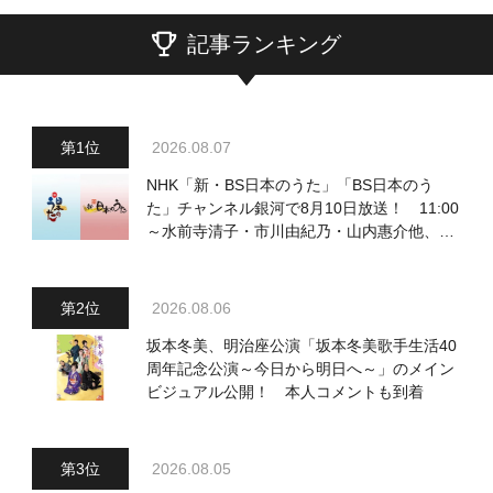
記事ランキング
2026.08.07
NHK「新・BS日本のうた」「BS日本のう
た」チャンネル銀河で8月10日放送！ 11:00
～水前寺清子・市川由紀乃・山内惠介他、
18:00～小椋佳・石川さゆり他登場！ 各放
送回の出演者・曲目情報
2026.08.06
坂本冬美、明治座公演「坂本冬美歌手生活40
周年記念公演～今日から明日へ～」のメイン
ビジュアル公開！ 本人コメントも到着
2026.08.05