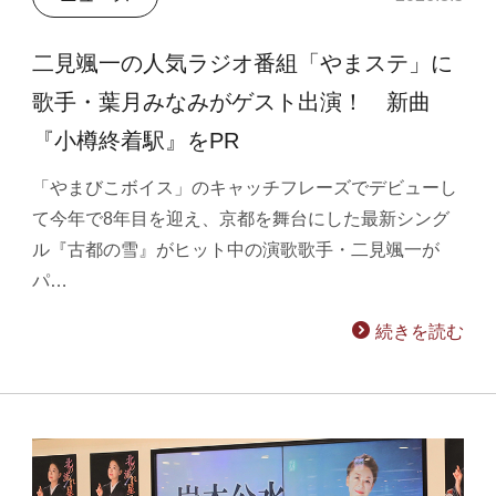
二見颯一の人気ラジオ番組「やまステ」に
歌手・葉月みなみがゲスト出演！ 新曲
『小樽終着駅』をPR
「やまびこボイス」のキャッチフレーズでデビューし
て今年で8年目を迎え、京都を舞台にした最新シング
ル『古都の雪』がヒット中の演歌歌手・二見颯一が
パ…
続きを読む