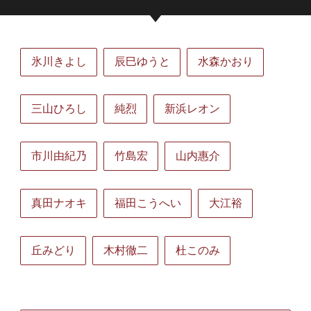
氷川きよし
辰巳ゆうと
水森かおり
三山ひろし
純烈
新浜レオン
市川由紀乃
竹島宏
山内惠介
真田ナオキ
福田こうへい
大江裕
丘みどり
木村徹二
杜このみ