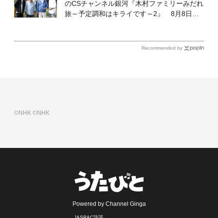
のCSチャンネル銀河『木村ファミリーみだれ
旅～予定調和はキライです～2』 8月8日
（土）放送回の収録の模様を密着レポート！
Recommended by
©NHK
©NHK
Powered by Channel Ginga
JASRAC許諾