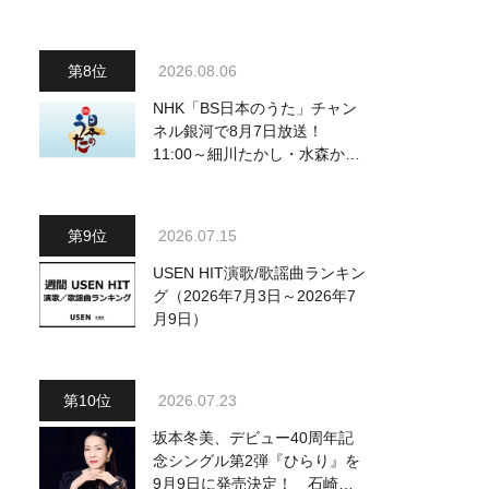
曲を一挙配信解禁
2026.08.06
NHK「BS日本のうた」チャン
ネル銀河で8月7日放送！
11:00～細川たかし・水森かお
り他、18:00～ささきいさお・
氷川きよし他登場！ 各放送回
の出演者・曲目情報
2026.07.15
USEN HIT演歌/歌謡曲ランキン
グ（2026年7月3日～2026年7
月9日）
2026.07.23
坂本冬美、デビュー40周年記
念シングル第2弾『ひらり』を
9月9日に発売決定！ 石崎ひ