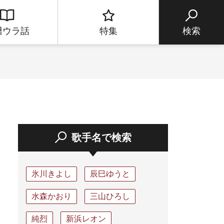
譜ウラ話
特集
検索
歌手名で検索
氷川きよし
辰巳ゆうと
水森かおり
三山ひろし
純烈
新浜レオン