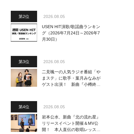
ジュアル公開！ 本人コメント
も到着
2026.08.05
USEN HIT演歌/歌謡曲ランキン
グ（2026年7月24日～2026年7
月30日）
2026.08.05
二見颯一の人気ラジオ番組「や
まステ」に歌手・葉月みなみが
ゲスト出演！ 新曲『小樽終着
駅』をPR
2026.08.05
岩本公水、新曲『北の流れ星』
リリースイベント開催＆MV公
開！ 本人直伝の歌唱レッスン