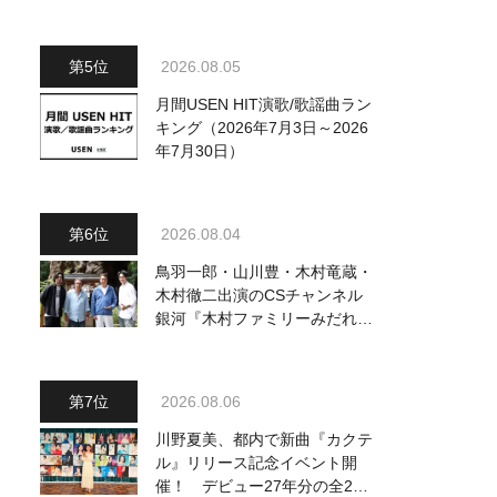
動画も公開
2026.08.05
月間USEN HIT演歌/歌謡曲ラン
キング（2026年7月3日～2026
年7月30日）
2026.08.04
鳥羽一郎・山川豊・木村竜蔵・
木村徹二出演のCSチャンネル
銀河『木村ファミリーみだれ旅
～予定調和はキライです～
2』 8月8日（土）放送回の収
録の模様を密着レポート！
2026.08.06
川野夏美、都内で新曲『カクテ
ル』リリース記念イベント開
催！ デビュー27年分の全280