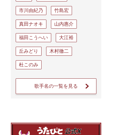
市川由紀乃
竹島宏
真田ナオキ
山内惠介
福田こうへい
大江裕
丘みどり
木村徹二
杜このみ
歌手名の一覧を見る