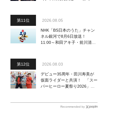
ゅーいが書き下ろし
2026.08.05
NHK「BS日本のうた」チャン
ネル銀河で8月6日放送！
11:00～和田アキ子・前川清
他、18:00～橋幸夫・松平健他
登場！ 各放送回の出演者・曲
目情報
2026.08.03
デビュー35周年・田川寿美が
仮面ライダーと共演！ 「スー
パーヒーロー夏祭り2026」で
『仮面ライダー音頭』を披露し
「最高です！ 全国の盆踊りに
呼んでください！」
Recommended by