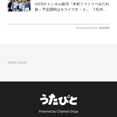
のCSチャンネル銀河『木村ファミリーみだれ
旅～予定調和はキライです～２』 7月25日
（土）放送回の収録の模様を密着レポート！
Recommended by
©NHK
©NHK
Powered by Channel Ginga