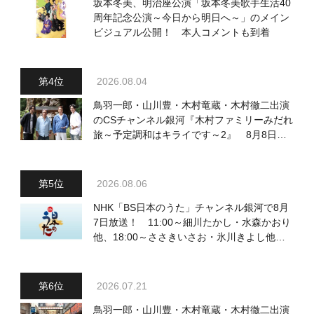
坂本冬美、明治座公演「坂本冬美歌手生活40
周年記念公演～今日から明日へ～」のメイン
ビジュアル公開！ 本人コメントも到着
2026.08.04
鳥羽一郎・山川豊・木村竜蔵・木村徹二出演
のCSチャンネル銀河『木村ファミリーみだれ
旅～予定調和はキライです～2』 8月8日
（土）放送回の収録の模様を密着レポート！
2026.08.06
NHK「BS日本のうた」チャンネル銀河で8月
7日放送！ 11:00～細川たかし・水森かおり
他、18:00～ささきいさお・氷川きよし他登
場！ 各放送回の出演者・曲目情報
2026.07.21
鳥羽一郎・山川豊・木村竜蔵・木村徹二出演