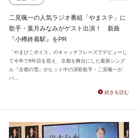
二見颯一の人気ラジオ番組「やまステ」に
歌手・葉月みなみがゲスト出演！ 新曲
『小樽終着駅』をPR
「やまびこボイス」のキャッチフレーズでデビューし
て今年で8年目を迎え、京都を舞台にした最新シング
ル『古都の雪』がヒット中の演歌歌手・二見颯一が
パ…
続きを読む