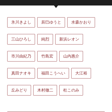
氷川きよし
辰巳ゆうと
水森かおり
三山ひろし
純烈
新浜レオン
市川由紀乃
竹島宏
山内惠介
真田ナオキ
福田こうへい
大江裕
丘みどり
木村徹二
杜このみ