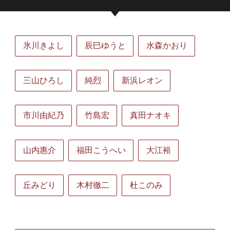
氷川きよし
辰巳ゆうと
水森かおり
三山ひろし
純烈
新浜レオン
市川由紀乃
竹島宏
真田ナオキ
山内惠介
福田こうへい
大江裕
丘みどり
木村徹二
杜このみ