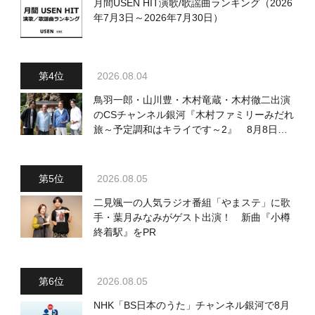
月間USEN HIT演歌/歌謡曲ランキング（2026
年7月3日～2026年7月30日）
2026.08.04
鳥羽一郎・山川豊・木村竜蔵・木村徹二出演
のCSチャンネル銀河『木村ファミリーみだれ
旅～予定調和はキライです～2』 8月8日
（土）放送回の収録の模様を密着レポート！
2026.08.05
二見颯一の人気ラジオ番組「やまステ」に歌
手・葉月みなみがゲスト出演！ 新曲『小樽
終着駅』をPR
2026.08.05
NHK「BS日本のうた」チャンネル銀河で8月