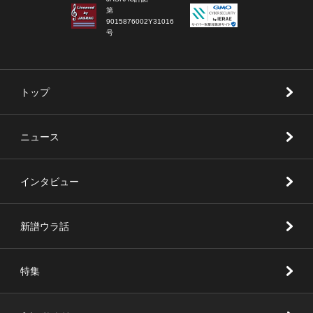
第
9015876002Y31016
号
トップ
ニュース
インタビュー
新譜ウラ話
特集