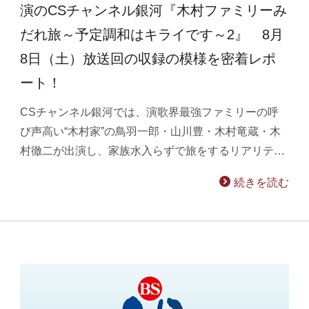
演のCSチャンネル銀河『木村ファミリーみ
だれ旅～予定調和はキライです～2』 8月
8日（土）放送回の収録の模様を密着レポ
ート！
CSチャンネル銀河では、演歌界最強ファミリーの呼
び声高い“木村家”の鳥羽一郎・山川豊・木村竜蔵・木
村徹二が出演し、家族水入らずで旅をするリアリテ…
続きを読む