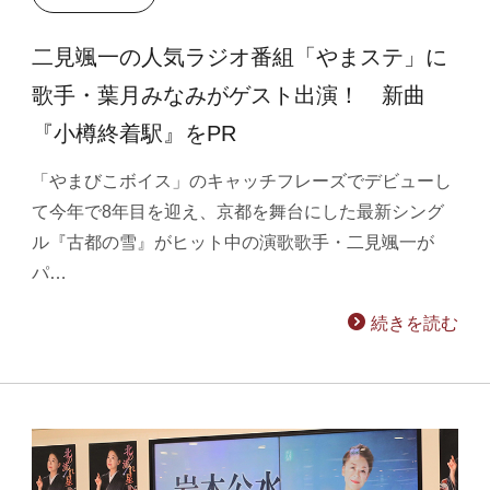
二見颯一の人気ラジオ番組「やまステ」に
歌手・葉月みなみがゲスト出演！ 新曲
『小樽終着駅』をPR
「やまびこボイス」のキャッチフレーズでデビューし
て今年で8年目を迎え、京都を舞台にした最新シング
ル『古都の雪』がヒット中の演歌歌手・二見颯一が
パ…
続きを読む