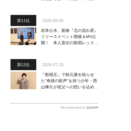
ゆきら出演決定
2026.08.05
岩本公水、新曲『北の流れ星』
リリースイベント開催＆MV公
開！ 本人直伝の歌唱レッスン
動画も公開
2026.07.23
『歌唱王』で秋元康を唸らせ
た“奇跡の歌声”を持つ少年・西
山琳久が祖父への想いを込めた
『おんじい』で7月22日にデビ
ュー！ 「秋元康さんが総合プ
ロデュースしてくれた、 おじ
Recommended by
いちゃんとの絆を歌った曲を聴
いてください！」