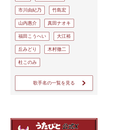
市川由紀乃
竹島宏
山内惠介
真田ナオキ
福田こうへい
大江裕
丘みどり
木村徹二
杜このみ
歌手名の一覧を見る