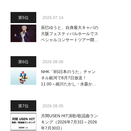
～予定調和はキライです～
2』 8月8日（土）放送回の収
録の模様を密着レポート！
2026.07.14
辰巳ゆうと、自身最大キャパの
大阪フェスティバルホールでス
ペシャルコンサートツアー開
催！ チケットは完売＆円広志
が応援に、11月17日に同ホー
ルで追加公演が決定
2026.08.06
NHK「BS日本のうた」チャン
ネル銀河で8月7日放送！
11:00～細川たかし・水森かお
り他、18:00～ささきいさお・
氷川きよし他登場！ 各放送回
の出演者・曲目情報
2026.08.05
月間USEN HIT演歌/歌謡曲ラン
キング（2026年7月3日～2026
年7月30日）