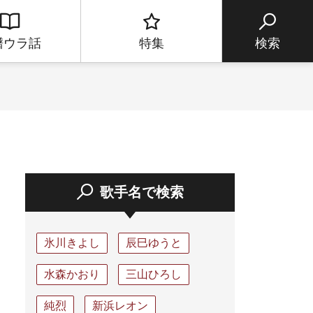
譜ウラ話
特集
検索
歌手名で検索
氷川きよし
辰巳ゆうと
水森かおり
三山ひろし
純烈
新浜レオン