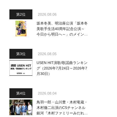
～水前寺清子・市川由紀乃・山
内惠介他、18:00～小椋佳・石
川さゆり他登場！ 各放送回の
2026.08.06
出演者・曲目情報
坂本冬美、明治座公演「坂本冬
美歌手生活40周年記念公演～
今日から明日へ～」のメインビ
ジュアル公開！ 本人コメント
も到着
2026.08.05
USEN HIT演歌/歌謡曲ランキン
グ（2026年7月24日～2026年7
月30日）
2026.08.04
鳥羽一郎・山川豊・木村竜蔵・
木村徹二出演のCSチャンネル
銀河『木村ファミリーみだれ旅