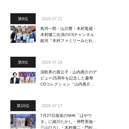
2026.07.21
鳥羽一郎・山川豊・木村竜蔵・
木村徹二出演のCSチャンネル
銀河『木村ファミリーみだれ旅
～予定調和はキライです～
２』 7月25日（土）放送回の
収録の模様を密着レポート！
2026.07.29
演歌界の貴公子・山内惠介のデ
ビュー25周年を記念した豪華
CDコレクション『山内惠介の
世界』発売開始！ オリジナル
曲から演歌・名曲カバー、今作
限定のコンサート音源まで全
2026.07.17
164曲収録
7月27日放送のNHK「はやウ
タ」に細川たかし・神野美伽・
三山ひろし・木村徹二・門松み