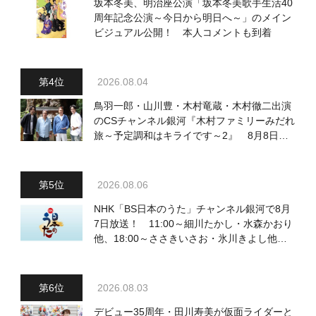
坂本冬美、明治座公演「坂本冬美歌手生活40
周年記念公演～今日から明日へ～」のメイン
ビジュアル公開！ 本人コメントも到着
2026.08.04
鳥羽一郎・山川豊・木村竜蔵・木村徹二出演
のCSチャンネル銀河『木村ファミリーみだれ
旅～予定調和はキライです～2』 8月8日
（土）放送回の収録の模様を密着レポート！
2026.08.06
NHK「BS日本のうた」チャンネル銀河で8月
7日放送！ 11:00～細川たかし・水森かおり
他、18:00～ささきいさお・氷川きよし他登
場！ 各放送回の出演者・曲目情報
2026.08.03
デビュー35周年・田川寿美が仮面ライダーと