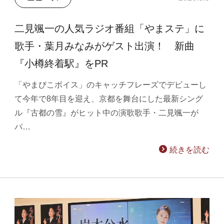
二見颯一の人気ラジオ番組「やまステ」に
歌手・葉月みなみがゲスト出演！ 新曲
『小樽終着駅』をPR
「やまびこボイス」のキャッチフレーズでデビューし
て今年で8年目を迎え、京都を舞台にした最新シング
ル『古都の雪』がヒット中の演歌歌手・二見颯一が
パ…
続きを読む