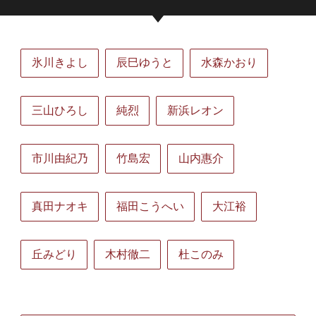
氷川きよし
辰巳ゆうと
水森かおり
三山ひろし
純烈
新浜レオン
市川由紀乃
竹島宏
山内惠介
真田ナオキ
福田こうへい
大江裕
丘みどり
木村徹二
杜このみ