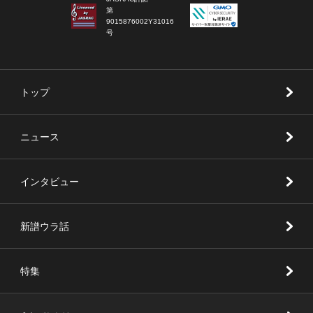
第
9015876002Y31016
号
トップ
ニュース
インタビュー
新譜ウラ話
特集