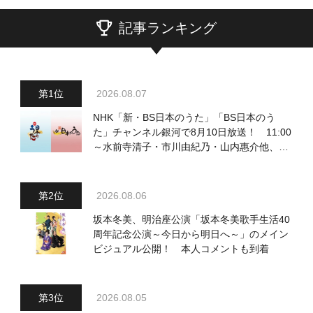
記事ランキング
2026.08.07
NHK「新・BS日本のうた」「BS日本のう
た」チャンネル銀河で8月10日放送！ 11:00
～水前寺清子・市川由紀乃・山内惠介他、
18:00～小椋佳・石川さゆり他登場！ 各放
送回の出演者・曲目情報
2026.08.06
坂本冬美、明治座公演「坂本冬美歌手生活40
周年記念公演～今日から明日へ～」のメイン
ビジュアル公開！ 本人コメントも到着
2026.08.05