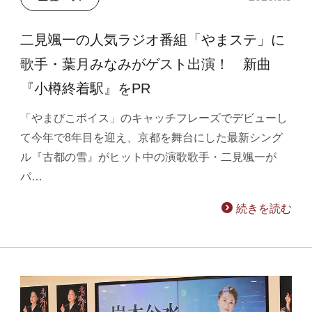
二見颯一の人気ラジオ番組「やまステ」に
歌手・葉月みなみがゲスト出演！ 新曲
『小樽終着駅』をPR
「やまびこボイス」のキャッチフレーズでデビューし
て今年で8年目を迎え、京都を舞台にした最新シング
ル『古都の雪』がヒット中の演歌歌手・二見颯一が
パ…
続きを読む