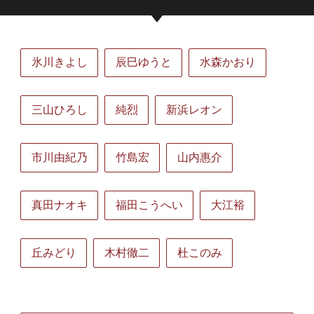
氷川きよし
辰巳ゆうと
水森かおり
三山ひろし
純烈
新浜レオン
市川由紀乃
竹島宏
山内惠介
真田ナオキ
福田こうへい
大江裕
丘みどり
木村徹二
杜このみ