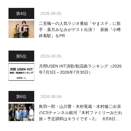
2026.08.05
二見颯一の人気ラジオ番組「やまステ」に歌
手・葉月みなみがゲスト出演！ 新曲『小樽
終着駅』をPR
2026.08.05
月間USEN HIT演歌/歌謡曲ランキング（2026
年7月3日～2026年7月30日）
2026.08.04
鳥羽一郎・山川豊・木村竜蔵・木村徹二出演
のCSチャンネル銀河『木村ファミリーみだれ
旅～予定調和はキライです～2』 8月8日
（土）放送回の収録の模様を密着レポート！