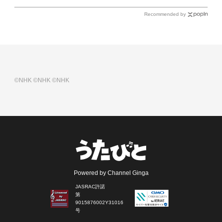
Recommended by
©NHK
©NHK
©NHK
Powered by Channel Ginga
JASRAC許諾
第
9015876002Y31016
号