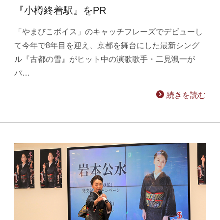
『小樽終着駅』をPR
「やまびこボイス」のキャッチフレーズでデビューし
て今年で8年目を迎え、京都を舞台にした最新シング
ル『古都の雪』がヒット中の演歌歌手・二見颯一が
パ…
続きを読む