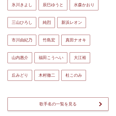
氷川きよし
辰巳ゆうと
水森かおり
三山ひろし
純烈
新浜レオン
市川由紀乃
竹島宏
真田ナオキ
山内惠介
福田こうへい
大江裕
丘みどり
木村徹二
杜このみ
歌手名の一覧を見る