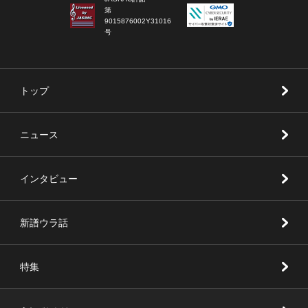
第
9015876002Y31016
号
トップ
ニュース
インタビュー
新譜ウラ話
特集