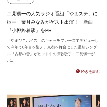
二見颯一の人気ラジオ番組「やまステ」に
歌手・葉月みなみがゲスト出演！ 新曲
『小樽終着駅』をPR
「やまびこボイス」のキャッチフレーズでデビューし
て今年で8年目を迎え、京都を舞台にした最新シング
ル『古都の雪』がヒット中の演歌歌手・二見颯一が
パ…
続きを読む