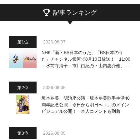
記事ランキング
2026.08.07
NHK「新・BS日本のうた」「BS日本のう
た」チャンネル銀河で8月10日放送！ 11:00
～水前寺清子・市川由紀乃・山内惠介他、
18:00～小椋佳・石川さゆり他登場！ 各放
送回の出演者・曲目情報
2026.08.06
坂本冬美、明治座公演「坂本冬美歌手生活40
周年記念公演～今日から明日へ～」のメイン
ビジュアル公開！ 本人コメントも到着
2026.08.05