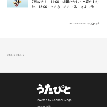
7日放送！ 11:00～細川たかし・水森かおり
他、18:00～ささきいさお・氷川きよし他登
場！ 各放送回の出演者・曲目情報
Recommended by
©NHK
©NHK
Powered by Channel Ginga
JASRAC許諾