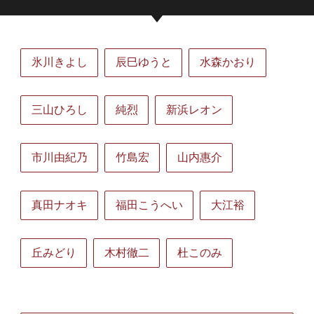
氷川きよし
辰巳ゆうと
水森かおり
三山ひろし
純烈
新浜レオン
市川由紀乃
竹島宏
山内惠介
真田ナオキ
福田こうへい
大江裕
丘みどり
木村徹二
杜このみ