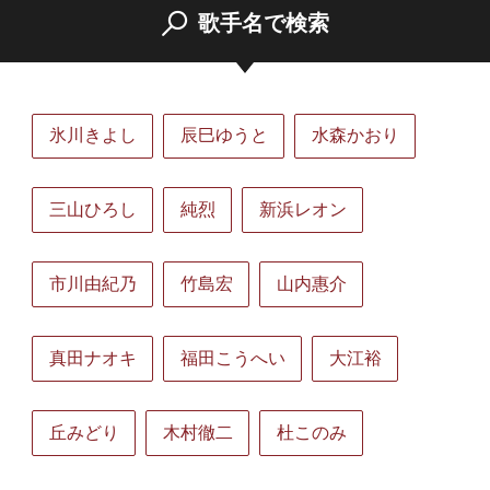
歌手名で検索
氷川きよし
辰巳ゆうと
水森かおり
三山ひろし
純烈
新浜レオン
市川由紀乃
竹島宏
山内惠介
真田ナオキ
福田こうへい
大江裕
丘みどり
木村徹二
杜このみ