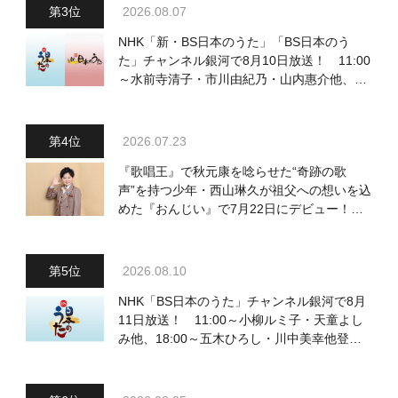
2026.08.07
NHK「新・BS日本のうた」「BS日本のう
た」チャンネル銀河で8月10日放送！ 11:00
～水前寺清子・市川由紀乃・山内惠介他、
18:00～小椋佳・石川さゆり他登場！ 各放
送回の出演者・曲目情報
2026.07.23
『歌唱王』で秋元康を唸らせた“奇跡の歌
声”を持つ少年・西山琳久が祖父への想いを込
めた『おんじい』で7月22日にデビュー！
「秋元康さんが総合プロデュースしてくれ
た、 おじいちゃんとの絆を歌った曲を聴いて
ください！」
2026.08.10
NHK「BS日本のうた」チャンネル銀河で8月
11日放送！ 11:00～小柳ルミ子・天童よし
み他、18:00～五木ひろし・川中美幸他登
場！ 各放送回の出演者・曲目情報