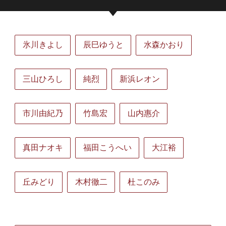
氷川きよし
辰巳ゆうと
水森かおり
三山ひろし
純烈
新浜レオン
市川由紀乃
竹島宏
山内惠介
真田ナオキ
福田こうへい
大江裕
丘みどり
木村徹二
杜このみ