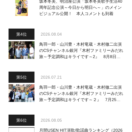
坂本冬美、明治座公演「坂本冬美歌手生活40
周年記念公演～今日から明日へ～」のメイン
ビジュアル公開！ 本人コメントも到着
2026.08.04
鳥羽一郎・山川豊・木村竜蔵・木村徹二出演
のCSチャンネル銀河『木村ファミリーみだれ
旅～予定調和はキライです～2』 8月8日
（土）放送回の収録の模様を密着レポート！
2026.07.21
鳥羽一郎・山川豊・木村竜蔵・木村徹二出演
のCSチャンネル銀河『木村ファミリーみだれ
旅～予定調和はキライです～２』 7月25日
（土）放送回の収録の模様を密着レポート！
2026.08.05
月間USEN HIT演歌/歌謡曲ランキング（2026