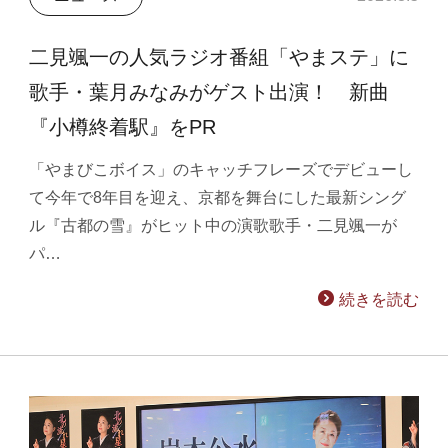
二見颯一の人気ラジオ番組「やまステ」に
歌手・葉月みなみがゲスト出演！ 新曲
『小樽終着駅』をPR
「やまびこボイス」のキャッチフレーズでデビューし
て今年で8年目を迎え、京都を舞台にした最新シング
ル『古都の雪』がヒット中の演歌歌手・二見颯一が
パ…
続きを読む