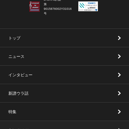
第
9015876002Y31016
号
トップ
ニュース
インタビュー
新譜ウラ話
特集