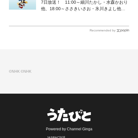
7日放送！ 11:00～細川たかし・水森かおり
他、18:00～ささきいさお・氷川きよし他登
場！ 各放送回の出演者・曲目情報
Recommended by
©NHK
©NHK
Powered by Channel Ginga
JASRAC許諾