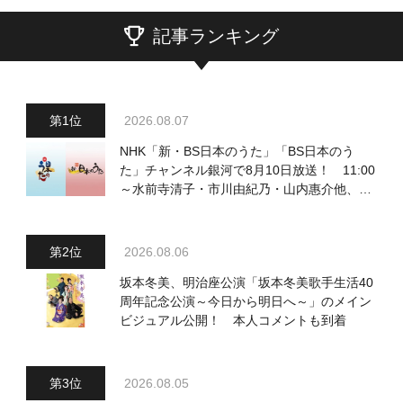
記事ランキング
2026.08.07
NHK「新・BS日本のうた」「BS日本のう
た」チャンネル銀河で8月10日放送！ 11:00
～水前寺清子・市川由紀乃・山内惠介他、
18:00～小椋佳・石川さゆり他登場！ 各放
送回の出演者・曲目情報
2026.08.06
坂本冬美、明治座公演「坂本冬美歌手生活40
周年記念公演～今日から明日へ～」のメイン
ビジュアル公開！ 本人コメントも到着
2026.08.05