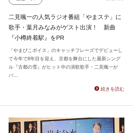
二見颯一の人気ラジオ番組「やまステ」に
歌手・葉月みなみがゲスト出演！ 新曲
『小樽終着駅』をPR
「やまびこボイス」のキャッチフレーズでデビューし
て今年で8年目を迎え、京都を舞台にした最新シング
ル『古都の雪』がヒット中の演歌歌手・二見颯一が
パ…
続きを読む