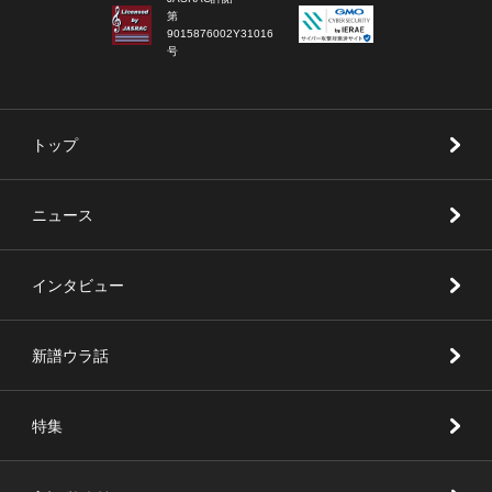
第
9015876002Y31016
号
トップ
ニュース
インタビュー
新譜ウラ話
特集