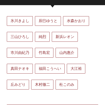
氷川きよし
辰巳ゆうと
水森かおり
三山ひろし
純烈
新浜レオン
市川由紀乃
竹島宏
山内惠介
真田ナオキ
福田こうへい
大江裕
丘みどり
木村徹二
杜このみ