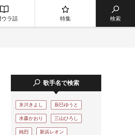
譜ウラ話
特集
検索
歌手名で検索
氷川きよし
辰巳ゆうと
水森かおり
三山ひろし
純烈
新浜レオン