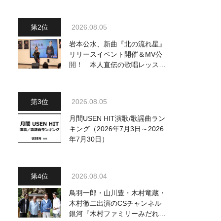
2026.08.05
岩本公水、新曲『北の流れ星』
リリースイベント開催＆MV公
開！ 本人直伝の歌唱レッスン
動画も公開
2026.08.05
月間USEN HIT演歌/歌謡曲ラン
キング（2026年7月3日～2026
年7月30日）
2026.08.04
鳥羽一郎・山川豊・木村竜蔵・
木村徹二出演のCSチャンネル
銀河『木村ファミリーみだれ旅