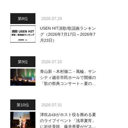
2026.07.29
USEN HIT演歌/歌謡曲ランキン
グ（2026年7月17日～2026年7
月23日）
2026.07.10
青山新・木村徹二・風輪、サン
シティ越谷市民ホールで開催の
「歌の祭典コンサート～夏の陣
～」を独自レポート！ オリジ
ナル曲から昭和・平成の名曲ま
で心躍るステージを披露
2026.07.31
津吹みゆがホスト役を務める夏
のライブイベント「浅草夏宵」
に岩佐美咲、藤井香愛がゲスト