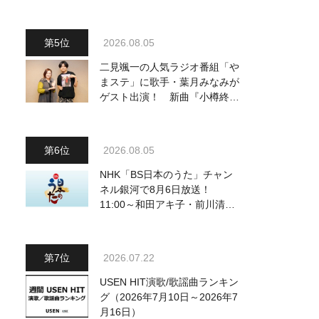
～予定調和はキライです～
2』 8月8日（土）放送回の収
録の模様を密着レポート！
2026.08.05
二見颯一の人気ラジオ番組「や
まステ」に歌手・葉月みなみが
ゲスト出演！ 新曲『小樽終着
駅』をPR
2026.08.05
NHK「BS日本のうた」チャン
ネル銀河で8月6日放送！
11:00～和田アキ子・前川清
他、18:00～橋幸夫・松平健他
登場！ 各放送回の出演者・曲
目情報
2026.07.22
USEN HIT演歌/歌謡曲ランキン
グ（2026年7月10日～2026年7
月16日）