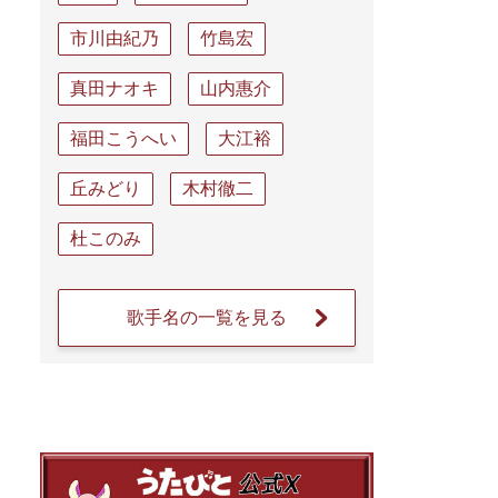
市川由紀乃
竹島宏
真田ナオキ
山内惠介
福田こうへい
大江裕
丘みどり
木村徹二
杜このみ
歌手名の一覧を見る