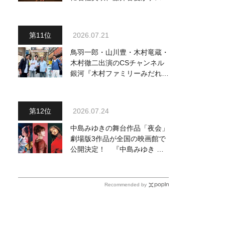
出演、浴衣姿で熱唱！ 岩佐美
咲が出演の1日目の模様をお届
け
2026.07.21
鳥羽一郎・山川豊・木村竜蔵・
木村徹二出演のCSチャンネル
銀河『木村ファミリーみだれ旅
～予定調和はキライです～
２』 7月25日（土）放送回の
収録の模様を密着レポート！
2026.07.24
中島みゆきの舞台作品「夜会」
劇場版3作品が全国の映画館で
公開決定！ 『中島みゆき 劇
場版「夜会」セレクション』と
して2026年12月より上映
Recommended by