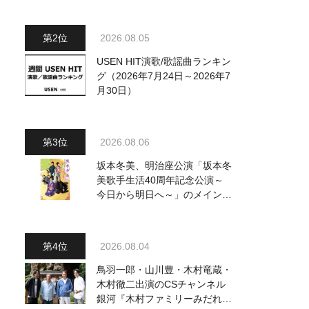
～水前寺清子・市川由紀乃・山
内惠介他、18:00～小椋佳・石
川さゆり他登場！ 各放送回の
2026.08.05
出演者・曲目情報
USEN HIT演歌/歌謡曲ランキン
グ（2026年7月24日～2026年7
月30日）
2026.08.06
坂本冬美、明治座公演「坂本冬
美歌手生活40周年記念公演～
今日から明日へ～」のメインビ
ジュアル公開！ 本人コメント
も到着
2026.08.04
鳥羽一郎・山川豊・木村竜蔵・
木村徹二出演のCSチャンネル
銀河『木村ファミリーみだれ旅