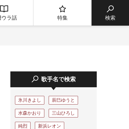
譜ウラ話
特集
検索
歌手名で検索
氷川きよし
辰巳ゆうと
水森かおり
三山ひろし
純烈
新浜レオン