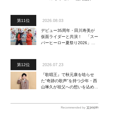
世界』発売開始！ オリジナル
曲から演歌・名曲カバー、今作
限定のコンサート音源まで全
2026.08.03
164曲収録
デビュー35周年・田川寿美が
仮面ライダーと共演！ 「スー
パーヒーロー夏祭り2026」で
『仮面ライダー音頭』を披露し
「最高です！ 全国の盆踊りに
呼んでください！」
2026.07.23
『歌唱王』で秋元康を唸らせ
た“奇跡の歌声”を持つ少年・西
山琳久が祖父への想いを込めた
『おんじい』で7月22日にデビ
ュー！ 「秋元康さんが総合プ
ロデュースしてくれた、 おじ
Recommended by
いちゃんとの絆を歌った曲を聴
いてください！」