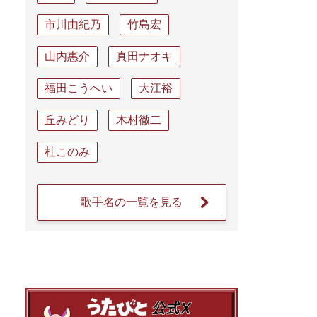
市川由紀乃
竹島宏
山内惠介
真田ナオキ
福田こうへい
大江裕
丘みどり
木村徹二
杜このみ
歌手名の一覧を見る