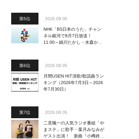
～予定調和はキライです～
2』 8月8日（土）放送回の収
録の模様を密着レポート！
2026.08.06
NHK「BS日本のうた」チャン
ネル銀河で8月7日放送！
11:00～細川たかし・水森かお
り他、18:00～ささきいさお・
氷川きよし他登場！ 各放送回
の出演者・曲目情報
2026.08.05
月間USEN HIT演歌/歌謡曲ラン
キング（2026年7月3日～2026
年7月30日）
2026.08.05
二見颯一の人気ラジオ番組「や
まステ」に歌手・葉月みなみが
ゲスト出演！ 新曲『小樽終着