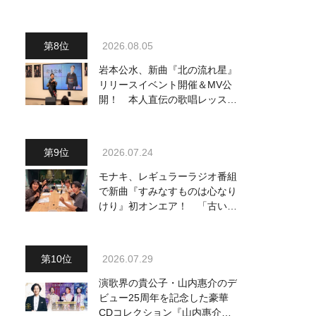
駅』をPR
2026.08.05
岩本公水、新曲『北の流れ星』
リリースイベント開催＆MV公
開！ 本人直伝の歌唱レッスン
動画も公開
2026.07.24
モナキ、レギュラーラジオ番組
で新曲『すみなすものは心なり
けり』初オンエア！ 「古い言
葉と新しい言葉の融合で、今ま
でにない面白さのある一曲」
2026.07.29
演歌界の貴公子・山内惠介のデ
ビュー25周年を記念した豪華
CDコレクション『山内惠介の