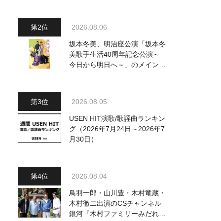
～水前寺清子・市川由紀乃・山
内惠介他、18:00～小椋佳・石
川さゆり他登場！ 各放送回の
2026.08.06
出演者・曲目情報
坂本冬美、明治座公演「坂本冬
美歌手生活40周年記念公演～
今日から明日へ～」のメインビ
ジュアル公開！ 本人コメント
も到着
2026.08.05
USEN HIT演歌/歌謡曲ランキン
グ（2026年7月24日～2026年7
月30日）
2026.08.04
鳥羽一郎・山川豊・木村竜蔵・
木村徹二出演のCSチャンネル
銀河『木村ファミリーみだれ旅