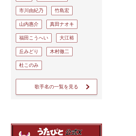
市川由紀乃
竹島宏
山内惠介
真田ナオキ
福田こうへい
大江裕
丘みどり
木村徹二
杜このみ
歌手名の一覧を見る