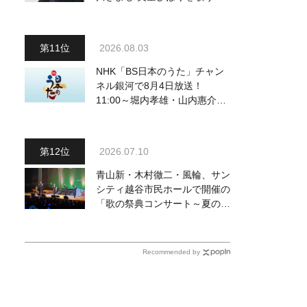
月2日発売決定！ 最新ビジュ
アルも公開
2026.08.03
NHK「BS日本のうた」チャン
ネル銀河で8月4日放送！
11:00～堀内孝雄・山内惠介・
三山ひろし他、18:00～小林幸
子・北山たけし・松原健之他登
場！ 各放送回の出演者・曲目
2026.07.10
情報
青山新・木村徹二・風輪、サン
シティ越谷市民ホールで開催の
「歌の祭典コンサート～夏の陣
～」を独自レポート！ オリジ
ナル曲から昭和・平成の名曲ま
で心躍るステージを披露
Recommended by