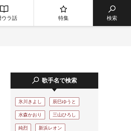
譜ウラ話
特集
検索
歌手名で検索
氷川きよし
辰巳ゆうと
水森かおり
三山ひろし
純烈
新浜レオン