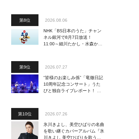
曲を一挙配信解禁
2026.08.06
NHK「BS日本のうた」チャン
ネル銀河で8月7日放送！
11:00～細川たかし・水森かお
り他、18:00～ささきいさお・
氷川きよし他登場！ 各放送回
の出演者・曲目情報
2026.07.27
“皆様のお楽しみ係”「竜徹日記
10周年記念コンサート」うた
びと独自ライブレポート！ 即
完でごめん。来春はもっと大き
なホールであいましょう！
2026.07.26
氷川きよし、美空ひばりの名曲
を歌い継ぐカバーアルバム『氷
川きよし 美空ひばりを歌う』9