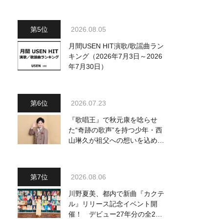
～予定調和はキライです～
2』 8月8日（土）放送回の収
録の模様を密着レポート！
2026.08.05
月間USEN HIT演歌/歌謡曲ラン
キング（2026年7月3日～2026
年7月30日）
2026.07.23
『歌唱王』で秋元康を唸らせ
た“奇跡の歌声”を持つ少年・西
山琳久が祖父への想いを込めた
『おんじい』で7月22日にデビ
ュー！ 「秋元康さんが総合プ
ロデュースしてくれた、 おじ
2026.08.06
いちゃんとの絆を歌った曲を聴
いてください！」
川野夏美、都内で新曲『カクテ
ル』リリース記念イベント開
催！ デビュー27年分の全280