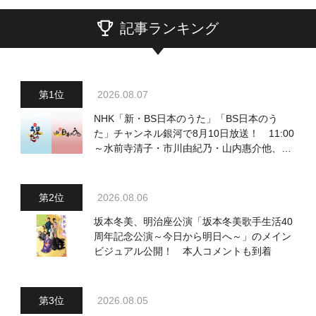
記事ランキング
2026.08.07
NHK「新・BS日本のうた」「BS日本のう
た」チャンネル銀河で8月10日放送！ 11:00
～水前寺清子・市川由紀乃・山内惠介他、
18:00～小椋佳・石川さゆり他登場！ 各放
送回の出演者・曲目情報
2026.08.06
坂本冬美、明治座公演「坂本冬美歌手生活40
周年記念公演～今日から明日へ～」のメイン
ビジュアル公開！ 本人コメントも到着
2026.08.05