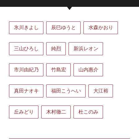
氷川きよし
辰巳ゆうと
水森かおり
三山ひろし
純烈
新浜レオン
市川由紀乃
竹島宏
山内惠介
真田ナオキ
福田こうへい
大江裕
丘みどり
木村徹二
杜このみ