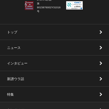
第
9015876002Y31016
号
トップ
ニュース
インタビュー
新譜ウラ話
特集