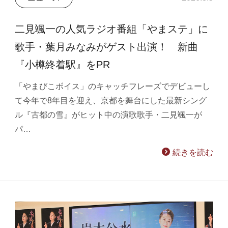
二見颯一の人気ラジオ番組「やまステ」に
歌手・葉月みなみがゲスト出演！ 新曲
『小樽終着駅』をPR
「やまびこボイス」のキャッチフレーズでデビューし
て今年で8年目を迎え、京都を舞台にした最新シング
ル『古都の雪』がヒット中の演歌歌手・二見颯一が
パ…
続きを読む